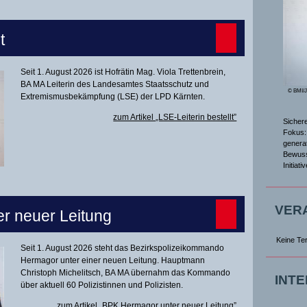
t
Seit 1. August 2026 ist Hofrätin Mag. Viola Trettenbrein,
BA MA Leiterin des Landesamtes Staatsschutz und
© BMI/
Extremismusbekämpfung (LSE) der LPD Kärnten.
zum Artikel „LSE-Leiterin bestellt”
Sicher
Fokus: 
genera
Bewuss
Initiat
VER
r neuer Leitung
Keine Te
Seit 1. August 2026 steht das Bezirkspolizeikommando
Hermagor unter einer neuen Leitung. Hauptmann
Christoph Michelitsch, BA MA übernahm das Kommando
INT
über aktuell 60 Polizistinnen und Polizisten.
zum Artikel „BPK Hermagor unter neuer Leitung”