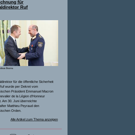
ichnung für
ldirektor Ruf
obias Bosina
direktor für die öffentliche Sicherheit
Ruf wurde per Dekret vom
sischen Präsident Emmanuel Macron
evalier de la Légion d’Honneur
. Am 30. Juni überreichte
after Matthieu Peyraud den
sischen Orden.
Alle Artikel zum Thema anzeigen