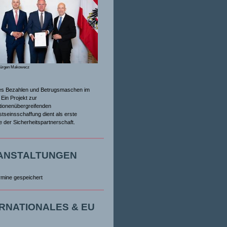
Jürgen Makowecz
es Bezahlen und Betrugsmaschen im
Ein Projekt zur
tionenübergreifenden
tseinsschaffung dient als erste
ive der Sicherheitspartnerschaft.
ANSTALTUNGEN
rmine gespeichert
ERNATIONALES & EU