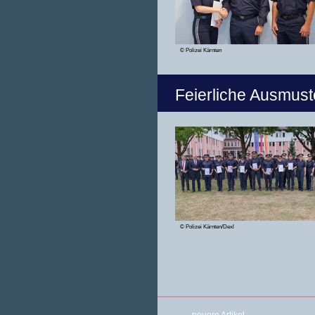
© Polizei Kärnten
Feierliche Ausmus
© Polizei Kärnten/Dexl