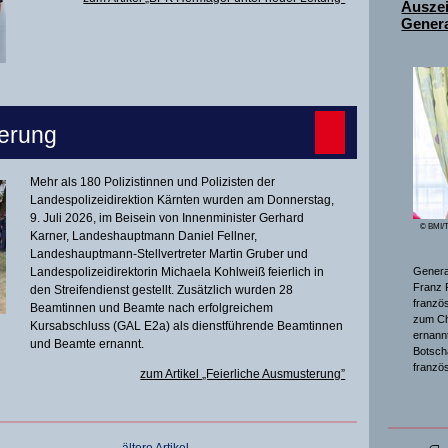
Ausze
Genera
terung
Mehr als 180 Polizistinnen und Polizisten der
Landespolizeidirektion Kärnten wurden am Donnerstag,
9. Juli 2026, im Beisein von Innenminister Gerhard
© BMI/T
Karner, Landeshauptmann Daniel Fellner,
Landeshauptmann-Stellvertreter Martin Gruber und
Landespolizeidirektorin Michaela Kohlweiß feierlich in
General
Franz 
den Streifendienst gestellt. Zusätzlich wurden 28
franzö
Beamtinnen und Beamte nach erfolgreichem
zum Ch
Kursabschluss (GAL E2a) als dienstführende Beamtinnen
ernannt
und Beamte ernannt.
Botsch
franzö
zum Artikel „Feierliche Ausmusterung”