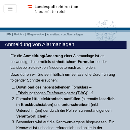
LPD
Berichte
Bürgerservice
Anmeldung von Alarmanlagen
Anmeldung von Alarmanlagen
Für die
Anmeldung/Änderung
einer Alarmanlage ist es
notwendig, diese mittels
einheitlichem Formular
bei der
Landespolizeidirektion Niederösterreich zu melden:
Dazu dürfen wir Sie sehr höflich um verlässliche Durchführung
folgender Schritte ersuchen:
Download
des nebenstehenden Formulars –
„
Erhebungsbogen Telefonwählgerät (TWG)
“
Formular bitte
elektronisch ausfüllen
(alternativ
leserlich
in Blockbuchstaben
) und
unterschreiben!
(inkl.
Unterschrift(en) der durch die Polizei zu verständigenden
Verantwortlichen
)
Besonders wird auf die Kennwortvergabe hingewiesen. Ein
Kennwort ist unbedingt erforderlich und sollte in der