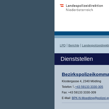
LPD
Berichte
Landespolizeidirekt
Dienststellen
Bezirkspolizeikomm
Klostergasse 4, 2340 Mödling
Telefon:
+43 59133 3330-305
Fax: +43 59133 3330-309
E-Mail:
BPK-N-Moedling@polizei.gv