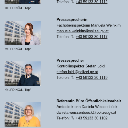
Telefon:
+43 59133 30 1112
© LPD NÖ/L. Topf
Pressesprecherin
Fachoberinspektorin Manuela Weinkirn
manuela.weinkirn@polizei.gv.at
Telefon:
+43 59133 30 1117
© LPD NÖ/L. Topf
Pressesprecher
Kontrollinspektor Stefan Loidl
stefan.loidl@polizei.gv.at
Telefon:
+43 59133 30 1119
© LPD NÖ/L. Topf
Referentin Büro Öffentlichkeitsarbeit
Amtsdirektorin Daniela Weissenböck
daniela.weissenboeck@polizei.gv.at
Telefon:
+43 59133 30 1102