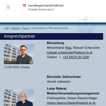
LPD
Berichte
Presse
Ansprechpartner Öffentlichkeitsarbeit
Ansprechpartner
Büroleitung
Ministerialrat
Mag.
Manuel Scherscher
manuel.scherscher@polizei.gv.at
Telefon:
+43 59133 30 1100
© LPD NÖ/O. Greene
Büroleiter Stellvertreter
derzeit unbesetzt
Leiter Referat
Medien/Veranstaltungsmanagement
Chefinspektor Johann Baumschlager
johann.baumschlager@polizei.gv.at