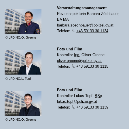
Veranstaltungsmanagement
Revierinspektorin Barbara Zöchbauer,
BA MA
barbara.zoechbauer@polizei.gv.at
Telefon:
+43 59133 30 1134
© LPD NÖ/O. Greene
Foto und Film
Kontrollor
Ing.
Oliver Greene
oliver.greene@polizei.gv.at
Telefon:
+43 59133 30 1115
© LPD NÖ/L. Topf
Foto und Film
Kontrollor Lukas Topf,
BSc
lukas.topf@polizei.gv.at
Telefon:
+43 59133 30 1139
© LPD NÖ/O. Greene