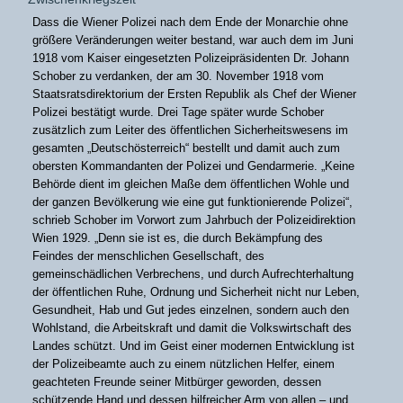
Dass die Wiener Polizei nach dem Ende der Monarchie ohne
größere Veränderungen weiter bestand, war auch dem im Juni
1918 vom Kaiser eingesetzten Polizeipräsidenten Dr. Johann
Schober zu verdanken, der am 30. November 1918 vom
Staatsratsdirektorium der Ersten Republik als Chef der Wiener
Polizei bestätigt wurde. Drei Tage später wurde Schober
zusätzlich zum Leiter des öffentlichen Sicherheitswesens im
gesamten „Deutschösterreich“ bestellt und damit auch zum
obersten Kommandanten der Polizei und Gendarmerie. „Keine
Behörde dient im gleichen Maße dem öffentlichen Wohle und
der ganzen Bevölkerung wie eine gut funktionierende Polizei“,
schrieb Schober im Vorwort zum Jahrbuch der Polizeidirektion
Wien 1929. „Denn sie ist es, die durch Bekämpfung des
Feindes der menschlichen Gesellschaft, des
gemeinschädlichen Verbrechens, und durch Aufrechterhaltung
der öffentlichen Ruhe, Ordnung und Sicherheit nicht nur Leben,
Gesundheit, Hab und Gut jedes einzelnen, sondern auch den
Wohlstand, die Arbeitskraft und damit die Volkswirtschaft des
Landes schützt. Und im Geist einer modernen Entwicklung ist
der Polizeibeamte auch zu einem nützlichen Helfer, einem
geachteten Freunde seiner Mitbürger geworden, dessen
schützende Hand und dessen hilfreicher Arm von allen – und