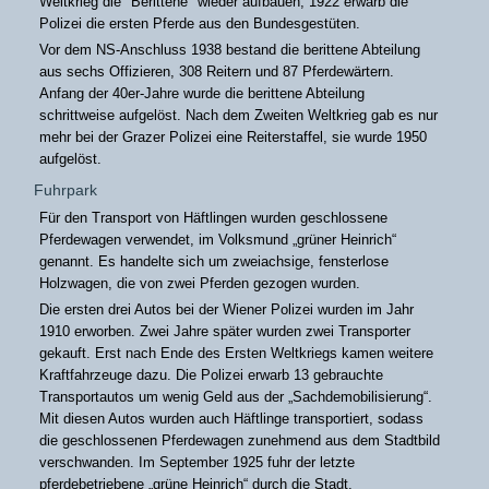
Weltkrieg die "Berittene" wieder aufbauen, 1922 erwarb die
Polizei die ersten Pferde aus den Bundesgestüten.
Vor dem NS-Anschluss 1938 bestand die berittene Abteilung
aus sechs Offizieren, 308 Reitern und 87 Pferdewärtern.
Anfang der 40er-Jahre wurde die berittene Abteilung
schrittweise aufgelöst. Nach dem Zweiten Weltkrieg gab es nur
mehr bei der Grazer Polizei eine Reiterstaffel, sie wurde 1950
aufgelöst.
Fuhrpark
Für den Transport von Häftlingen wurden geschlossene
Pferdewagen verwendet, im Volksmund „grüner Heinrich“
genannt. Es handelte sich um zweiachsige, fensterlose
Holzwagen, die von zwei Pferden gezogen wurden.
Die ersten drei Autos bei der Wiener Polizei wurden im Jahr
1910 erworben. Zwei Jahre später wurden zwei Transporter
gekauft. Erst nach Ende des Ersten Weltkriegs kamen weitere
Kraftfahrzeuge dazu. Die Polizei erwarb 13 gebrauchte
Transportautos um wenig Geld aus der „Sachdemobilisierung“.
Mit diesen Autos wurden auch Häftlinge transportiert, sodass
die geschlossenen Pferdewagen zunehmend aus dem Stadtbild
verschwanden. Im September 1925 fuhr der letzte
pferdebetriebene „grüne Heinrich“ durch die Stadt.