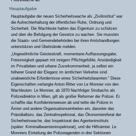
Hauptaufgabe
Hauptaufgabe der neuen Sicherheitswache als „Zivilinstitut“ war
die Aufrechterhaltung der öffentlichen Ruhe, Ordnung und
Sicherheit. Die Wachleute hatten das Eigentum zu schützen
und über die Befolgung der Gesetze zu wachen. Sie mussten
die Staats- und Gemeindebehörden bei ihren Amtshandlungen
unterstützen und Übelstände melden.
„Ungewöhnliche Geisteskraft, momentane Auffassungsgabe,
Freisinnigkeit gepaart mit innigem Pflichtgefühle, Anständigkeit
im Privatleben und urbane Zuvorkommenheit, ja selbst ein
höherer Grand der Eleganz im ämtlichen Verkehre sind
unabweisliche Erfordernisse eines Sicherheitsbeamten.“ Diese
Eigenschaften verlangte Anton Ritter von Le Monnier von den
Wachleuten. Le Monnier, ab 1870 Nachfolger Strobachs als
Polizeidirektor in Wien, gilt als großer Reformer der Polizei. Er
schaffte das Konfidentenwesen ab und teilte die Polizei in
Ämter und andere Organisationseinheiten ein, darunter das
Präsidialbüro, das Zentralinspektorat, das Ökonomiereferat der
Sicherheitswache, das Inspektorat des Agenteninstituts
(später: Kriminalbeamteninspektorat), und die Hilfsämter. Le
Monniers Einteilung der Polizeiagenden in drei Sektionen