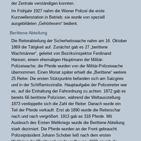
der Zentrale verständigen konnten.
Im Frühjahr 1927 nahm die Wiener Polizei die erste
Kurzwellenstation in Betrieb; sie wurde von speziell
ausgebildeten „Gehörlesern“ bedient.
Berittene Abteilung
Die Reiterabteilung der Sicherheitswache nahm am 16. Oktober
1869 die Tätigkeit auf. Zunächst gab es 27 „berittene
Wachmänner“, geleitet von Bezirksinspektor Ferdinand
Hansen, einem ehemaligen Hauptmann der Militär-
Polizeiwache; die Pferde wurden von der Militär-Polizeiwache
übernommen. Einen Monat später erhielt die „Berittene“ weitere
25 Reiter. Die ersten Stützpunkte befanden sich am Salzgries
und in der Schiffamtsstraße. Hauptaufgabe der Polizeireiter war
es, auf die Einhaltung der Fahrordnung zu achten. 1872 gab es
bereits 66 berittene Polizisten, während der Weltausstellung
1873 verdoppelte sich die Zahl der Reiter. Danach wurde ein
Teil der Pferde verkauft. Erst ab 1890 wurde die Reiterschar
nach und nach vergrößert. 1913 gab es 318 Pferde. Mit
Ausbruch des Ersten Weltkriegs wurde die Berittene Abteilung
stark dezimiert. Die Pferde wurden an der Front gebraucht.
Polizeipräsident Johann Schober ließ nach dem ersten