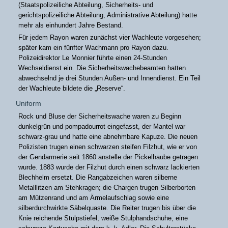
(Staatspolizeiliche Abteilung, Sicherheits- und
gerichtspolizeiliche Abteilung, Administrative Abteilung) hatte
mehr als einhundert Jahre Bestand.
Für jedem Rayon waren zunächst vier Wachleute vorgesehen;
später kam ein fünfter Wachmann pro Rayon dazu.
Polizeidirektor Le Monnier führte einen 24-Stunden
Wechseldienst ein. Die Sicherheitswachebeamten hatten
abwechselnd je drei Stunden Außen- und Innendienst. Ein Teil
der Wachleute bildete die „Reserve“.
Uniform
Rock und Bluse der Sicherheitswache waren zu Beginn
dunkelgrün und pompadourrot eingefasst, der Mantel war
schwarz-grau und hatte eine abnehmbare Kapuze. Die neuen
Polizisten trugen einen schwarzen steifen Filzhut, wie er von
der Gendarmerie seit 1860 anstelle der Pickelhaube getragen
wurde. 1883 wurde der Filzhut durch einen schwarz lackierten
Blechhelm ersetzt. Die Rangabzeichen waren silberne
Metalllitzen am Stehkragen; die Chargen trugen Silberborten
am Mützenrand und am Ärmelaufschlag sowie eine
silberdurchwirkte Säbelquaste. Die Reiter trugen bis über die
Knie reichende Stulpstiefel, weiße Stulphandschuhe, eine