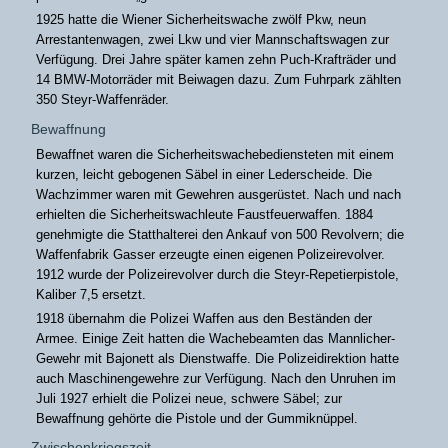
1925 hatte die Wiener Sicherheitswache zwölf Pkw, neun
Arrestantenwagen, zwei Lkw und vier Mannschaftswagen zur
Verfügung. Drei Jahre später kamen zehn Puch-Krafträder und
14 BMW-Motorräder mit Beiwagen dazu. Zum Fuhrpark zählten
350 Steyr-Waffenräder.
Bewaffnung
Bewaffnet waren die Sicherheitswachebediensteten mit einem
kurzen, leicht gebogenen Säbel in einer Lederscheide. Die
Wachzimmer waren mit Gewehren ausgerüstet. Nach und nach
erhielten die Sicherheitswachleute Faustfeuerwaffen. 1884
genehmigte die Statthalterei den Ankauf von 500 Revolvern; die
Waffenfabrik Gasser erzeugte einen eigenen Polizeirevolver.
1912 wurde der Polizeirevolver durch die Steyr-Repetierpistole,
Kaliber 7,5 ersetzt.
1918 übernahm die Polizei Waffen aus den Beständen der
Armee. Einige Zeit hatten die Wachebeamten das Mannlicher-
Gewehr mit Bajonett als Dienstwaffe. Die Polizeidirektion hatte
auch Maschinengewehre zur Verfügung. Nach den Unruhen im
Juli 1927 erhielt die Polizei neue, schwere Säbel; zur
Bewaffnung gehörte die Pistole und der Gummiknüppel.
Zwischenkriegszeit