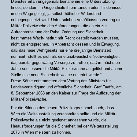
Dienstes erfahrungsgemäß beinahe nie eine Unterstützung
findet, sondern im Gegentheile ihrem Einschreiten Hindernisse
in den Wege gelegt, ja selbst thätlicher Widerstand
entgegengesetzt wird. Unter solchen Verhältnissen vermag die
Militär-Polizeiwache den Anforderungen, die an ein zur
Aufrechterhaltung der Ruhe, Ordnung und Sicherheit
bestimmtes Wach-Institut mit Recht gestellt werden müssen,
nicht zu entsprechen. In Anbetracht dessen und in Erwägung,
daß das neue Wehrgesetz nur eine dreijährige Dienstzeit
normiert, stellt es sich als eine unabweisliche Nothwendigkeit
dar, bereits gegenwärtig Vorsorge zu treffen, daß im nächsten
Jahre successive die Militär-Polizeiwache aufgelöst und an ihre
Stelle eine neue Sicherheitswache errichtet werde.“
Diese Sätze entstammten dem Vortrag des Ministers für
Landesverteidigung und öffentliche Sicherheit, Graf Taaffe, am
8. September 1868 an den Kaiser zur Frage der Auflösung der
Militär-Polizeiwache.
Für die Bildung des neuen Polizeikorps sprach auch, dass
Wien die Weltausstellung veranstalten sollte und die Militär-
Polizeiwache als nicht geeignet angesehen wurde, die
Herausforderungen für die Sicherheit bei der Weltausstellung
1873 in Wien meistern zu können.