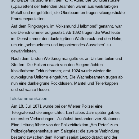
schwarze Kartusche mit dem k. k. Adler. Die Schulterstücke
(Epauletten) der leitenden Beamten waren aus weißfarbigen
Metall und rot gefüttert; die Oberbeamten trugen silbergestickte
Fransenepauletten.
Auf dem Ringkragen, im Volksmund „Halbmond“ genannt, war
die Dienstnummer aufgesetzt. Ab 1892 trugen die Wachleute
im Dienst immer den dunkelgrünen Waffenrock und den Helm,
um ein „schmuckeres und imponierendes Aussehen“ zu
gewährleisten.
Nach dem Ersten Weltkrieg mangelte es an Uniformteilen und
Stoffen. Die Polizei erwarb von den Siegermächten
khakifarbene Felduniformen; erst 1924 wurde wieder die
dunkelgrüne Uniform eingeführt. Die Wachebeamten trugen ab
nun eine dunkelgrüne Rockblusen, Mäntel und Tellerkappen
und schwarze Hosen.
Telekommunikation
Am 18. Juli 1871 wurde bei der Wiener Polizei eine
Telegrafenschule eingerichtet. Ein halbes Jahr später gab es
die ersten Verbindungen. Zunächst bestanden vier Stationen.
Eine Leitung führte von der Polizeidirektion „Am Peter“ zum
Polizeigefangenenhaus am Salzgries; die zweite Verbindung
bestand zwischen dem Kommissariat Leopoldstadt und der