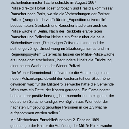
Sicherheitsminister Taaffe schickte im August 1867
Polizeidirektor Hofrat Josef Strobach und Präsidialkommissär
Rauscher nach Paris, wo sie die Vorbereitungen der Pariser
Polizei („sergents de ville“) für die „Exposition universelle“
beobachteten. Strobach und Rauscher studierten auch die
Polizeiwache in Berlin. Nach der Rückkehr erarbeiteten
Rauscher und Polizeirat Heineis ein Statut über die neue
Sicherheitswache. „Die jetzigen Zeitverhältnisse und der
seitherige völlige Umschwung im Staatsorganismus und im
Regierungssystem Österreichs lassen die Militär-Polizeiwache
als ungeeignet erscheinen“, begründete Hineis die Errichtung
einer neuen Wache bei der Wiener Polizei.
Der Wiener Gemeinderat befürwortete die Aufstellung eines
neuen Polizeikorps, obwohl der Kostenanteil der Stadt höher
geworden war; für die Militär-Polizeiwache hatte die Gemeinde
Wien etwa ein Drittel der Kosten getragen. Ein Gemeinderat
hob als sehr positiv hervor, „dass nunmehr nur intelligente, der
deutschen Sprache kundige, womöglich aus Wien oder der
nächsten Umgebung gebürtige Personen in die Zivilwache
aufgenommen werden sollen.“
Mit Allerhöchster Entschließung vom 2. Februar 1869
genehmigte der Kaiser die Auflösung der Militär-Polizeiwache