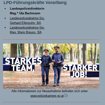
LPD-Führungskräfte Vorarlberg
Landespolizeidirektorin
a
Mag.
Uta Bachmann
Landespolizeidirektor-Stv.
Gerhard Ellensohn, BA
Landespolizeidirektor-Stv.
Mag. Mario Breuss, BA
Alle Informationen zur Neuaufnahme befinden sich unter
www.polizeikarriere.gv.at
.