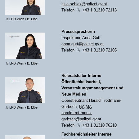
julia.schick@polizei.gv.at
Telefon:
+43 1 31310 72116
© LPD Wien / B. Elbe
Pressesprecherin
Inspektorin Anna Gutt
anna.gutt@polizei.gv.at
Telefon:
+43 1 31310 72105
© LPD Wien / B. Elbe
Referatsleiter Interne
Öffentlichkeitsarbeit,
Veranstaltungsmanagement und
Neue Medien
Oberstleutnant Harald Trottmann-
Garbsch,
BA
MA
© LPD Wien / B. Elbe
harald.trottmann-
garbsch@polizei.gv.at
Telefon:
+43 1 31310 76210
Fachbereichsleiter Interne