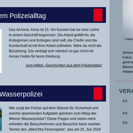
m Polizeialltag
Das ist Anna. Anna ist 15. Vor Kurzem hat sie eine Lehre
in einem Geschäft begonnen. Die Arbeit gefällt ihr, die
© BMI/
Kolleginnen und Kollegen sind nett, die Chefin und die
Kundschaft ist mit ihrer Arbeit zufrieden. Wäre da nicht die
Bezahlung. Die verträgt sich nämlich so gar nicht mit
Sicher
Annas Faible für teure Kleidung.
Fokus: 
genera
zum Artikel „Geschichten aus dem Polizeialltag”
Bewuss
Initiat
VER
 Wasserpolizei
8.8.
Wie sorgt die Polizei auf dem Wasser für Sicherheit und
8.8.
welche spannenden Aufgaben gehören zum Alltag der
Wiener Wasserpolizei? Diese Fragen und vieles mehr
8.8.
erhielten die Besucherinnen und Besucher beim zweiten
Termin des „WienXtra Ferienspiels“, das am 25. Juli 2026