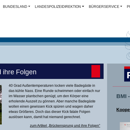
BUNDESLAND
LANDESPOLIZEIDIREKTION
BÜRGERSERVICE
P
 ihre Folgen
40 Grad Außentemperaturen locken viele Badegäste in
das kühle Nass. Eine Runde schwimmen oder einfach nur
BMI 
im Wasser plantschen genügt, um den Körper eine
erholende Auszeit zu gönnen. Aber manche Badegäste
wollen einen gewissen Kick spüren und wagen daher
Kooper
etwas Größeres. Doch das dieser Kick fatale Folgen
auslösen kann, damit hat niemand gerechnet.
zum Artikel „Brückensprung und ihre Folgen”