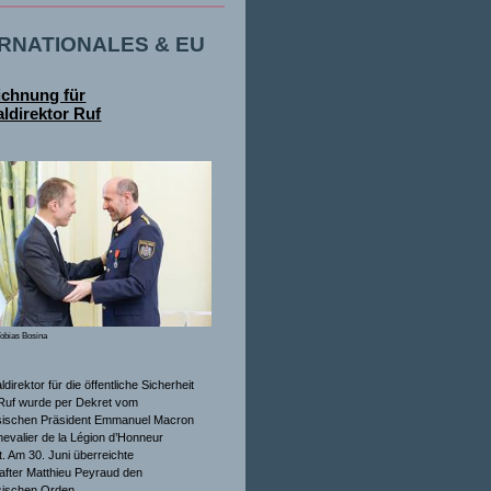
ERNATIONALES & EU
ichnung für
ldirektor Ruf
obias Bosina
direktor für die öffentliche Sicherheit
Ruf wurde per Dekret vom
sischen Präsident Emmanuel Macron
evalier de la Légion d’Honneur
. Am 30. Juni überreichte
after Matthieu Peyraud den
sischen Orden.