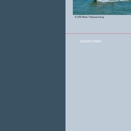
© LPD Wien / Thomas Cerny
neuere Artikel