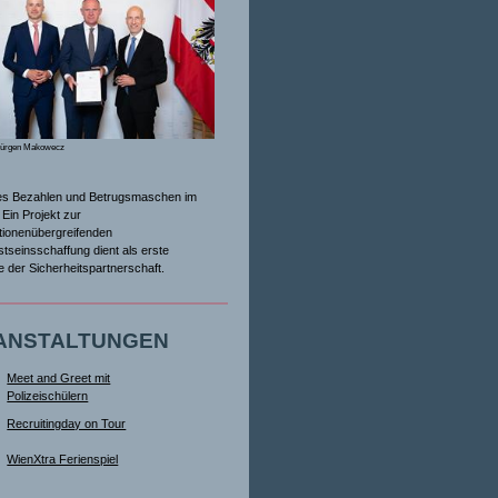
Jürgen Makowecz
es Bezahlen und Betrugsmaschen im
Ein Projekt zur
tionenübergreifenden
tseinsschaffung dient als erste
ive der Sicherheitspartnerschaft.
ANSTALTUNGEN
Meet and Greet mit
Polizeischülern
Recruitingday on Tour
WienXtra Ferienspiel