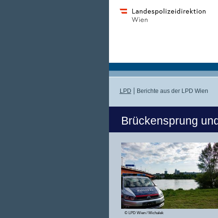
LPD
Berichte aus der LPD Wien
Brückensprung und
© LPD Wien / Michalek