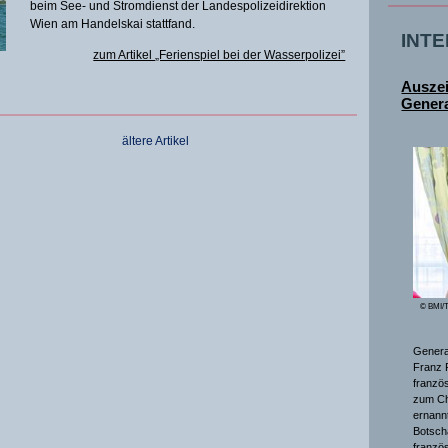
beim See- und Stromdienst der Landespolizeidirektion
Wien am Handelskai stattfand.
INT
zum Artikel „Ferienspiel bei der Wasserpolizei”
Ausze
Genera
ältere Artikel
© BMI/T
General
Franz 
franzö
zum Ch
ernannt
Botsch
franzö