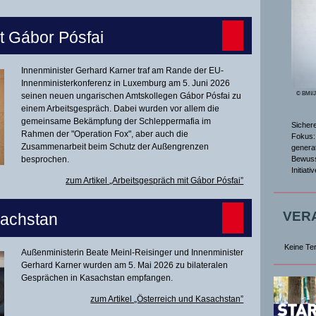
t Gábor Pósfai
Innenminister Gerhard Karner traf am Rande der EU-
Innenministerkonferenz in Luxemburg am 5. Juni 2026
© BMI/
seinen neuen ungarischen Amtskollegen Gábor Pósfai zu
einem Arbeitsgespräch. Dabei wurden vor allem die
gemeinsame Bekämpfung der Schleppermafia im
Sicher
Rahmen der "Operation Fox", aber auch die
Fokus: 
Zusammenarbeit beim Schutz der Außengrenzen
genera
Bewuss
besprochen.
Initiat
zum Artikel „Arbeitsgespräch mit Gábor Pósfai”
VER
sachstan
Keine Te
Außenministerin Beate Meinl-Reisinger und Innenminister
Gerhard Karner wurden am 5. Mai 2026 zu bilateralen
Gesprächen in Kasachstan empfangen.
zum Artikel „Österreich und Kasachstan”