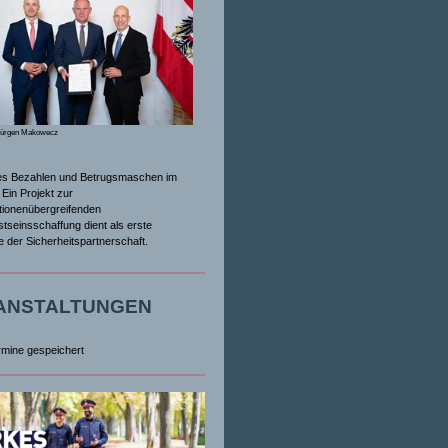
Jürgen Makowecz
es Bezahlen und Betrugsmaschen im
Ein Projekt zur
tionenübergreifenden
tseinsschaffung dient als erste
ive der Sicherheitspartnerschaft.
ANSTALTUNGEN
rmine gespeichert