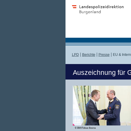
LPD
Berichte
Presse
EU & Inter
Auszeichnung für G
© BMI/Tobias Bosina