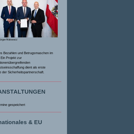
Jürgen Makowecz
es Bezahlen und Betrugsmaschen im
Ein Projekt zur
tionenübergreifenden
tseinsschaffung dient als erste
ive der Sicherheitspartnerschaft.
ANSTALTUNGEN
rmine gespeichert
rnationales & EU