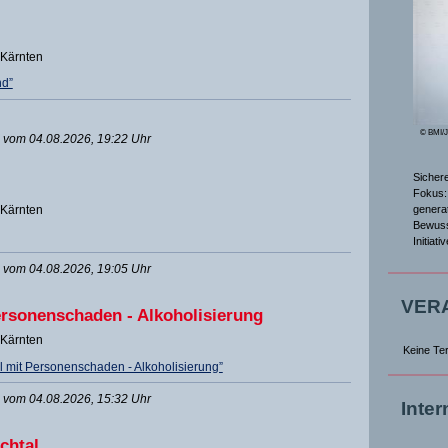
 Kärnten
nd”
© BMI/
vom 04.08.2026, 19:22 Uhr
Sicher
Fokus: 
genera
 Kärnten
Bewuss
Initiat
vom 04.08.2026, 19:05 Uhr
VER
ersonenschaden - Alkoholisierung
 Kärnten
Keine Te
l mit Personenschaden - Alkoholisierung”
vom 04.08.2026, 15:32 Uhr
Inte
chtal