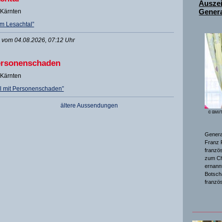
Ausze
 Kärnten
Genera
im Lesachtal”
vom 04.08.2026, 07:12 Uhr
Personenschaden
 Kärnten
l mit Personenschaden”
ältere Aussendungen
© BMI/T
General
Franz 
franzö
zum Ch
ernannt
Botsch
franzö