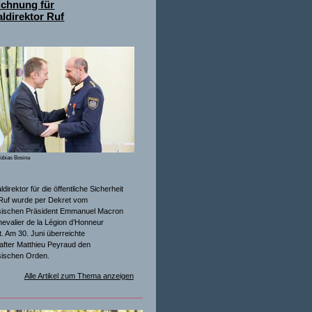
ichnung für
ldirektor Ruf
obias Bosina
direktor für die öffentliche Sicherheit
Ruf wurde per Dekret vom
sischen Präsident Emmanuel Macron
evalier de la Légion d’Honneur
. Am 30. Juni überreichte
after Matthieu Peyraud den
sischen Orden.
Alle Artikel zum Thema anzeigen