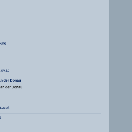
burg
gv.at
n der Donau
 an der Donau
.gv.at
d
d