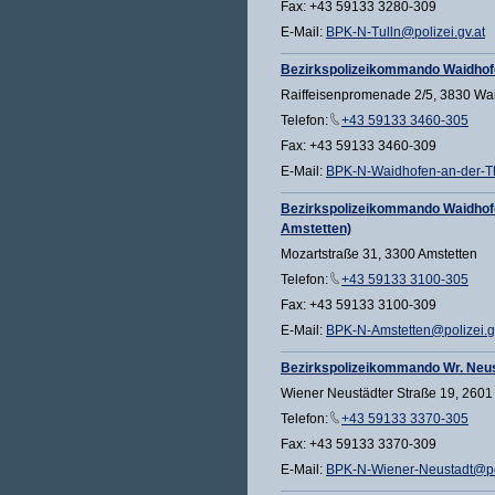
Fax: +43 59133 3280-309
E-Mail:
BPK-N-Tulln@polizei.gv.at
Bezirkspolizeikommando Waidhof
Raiffeisenpromenade 2/5, 3830 Wa
Telefon:
+43 59133 3460-305
Fax: +43 59133 3460-309
E-Mail:
BPK-N-Waidhofen-an-der-Th
Bezirkspolizeikommando Waidhof
Amstetten)
Mozartstraße 31, 3300 Amstetten
Telefon:
+43 59133 3100-305
Fax: +43 59133 3100-309
E-Mail:
BPK-N-Amstetten@polizei.g
Bezirkspolizeikommando Wr. Neu
Wiener Neustädter Straße 19, 2601
Telefon:
+43 59133 3370-305
Fax: +43 59133 3370-309
E-Mail:
BPK-N-Wiener-Neustadt@pol