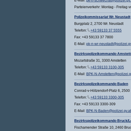
E-Mail:
pk-n-schwechat@polizei.gv.
Parteienverkehr: Montag - Freitag v
Polizeikommissariat Wr. Neustadt
Burgplatz 2, 2700 Wr. Neustadt
Telefon:
+43 59133 37 5555
Fax: +43 59133 37 7800
E-Mail:
pk-n-wr-neustadt@polizei.gv
Bezirkspolizeikommando Amstet
Mozartstraße 31, 3300 Amstetten
Telefon:
+43 59133 3100-305
E-Mail:
BPK-N-Amstetten@polizei.g
Bezirkspolizeikommando Baden
Conrad-v-Hötzendorf-Platz 6, 2500
Telefon:
+43 59133 3300-305
Fax: +43 59133 3300-309
E-Mail:
BPK-N-Baden@polizei.gv.at
Bezirkspolizeikommando Bruck/L
Fischamender Straße 10, 2460 Bruc