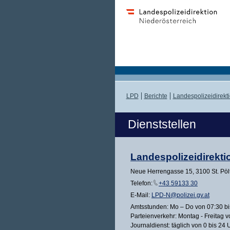
LPD
Berichte
Landespolizeidirekt
Dienststellen
Landespolizeidirekti
Neue Herrengasse 15, 3100 St. Pöl
Telefon:
+43 59133 30
E-Mail:
LPD-N@polizei.gv.at
Amtsstunden: Mo – Do von 07:30 bis
Parteienverkehr: Montag - Freitag v
Journaldienst: täglich von 0 bis 24 