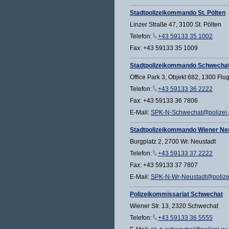
Stadtpolizeikommando St. Pölten
Linzer Straße 47, 3100 St. Pölten
Telefon:
+43 59133 35 1002
Fax: +43 59133 35 1009
Stadtpolizeikommando Schwecha
Office Park 3, Objekt 682, 1300 Flu
Telefon:
+43 59133 36 2222
Fax: +43 59133 36 7806
E-Mail:
SPK-N-Schwechat@polizei.g
Stadtpolizeikommando Wiener Ne
Burgplatz 2, 2700 Wr. Neustadt
Telefon:
+43 59133 37 2222
Fax: +43 59133 37 7807
E-Mail:
SPK-N-Wr-Neustadt@polizei
Polizeikommissariat Schwechat
Wiener Str. 13, 2320 Schwechat
Telefon:
+43 59133 36 5555