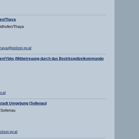
en/Thaya
idhofen/Thaya
aya@polizei.gv.at
en/Ybbs (Mitbetreuung durch das Bezirkspolizeikommando
v.at
stadt Umgebung (Sollenau)
 Sollenau
izei.gv.at