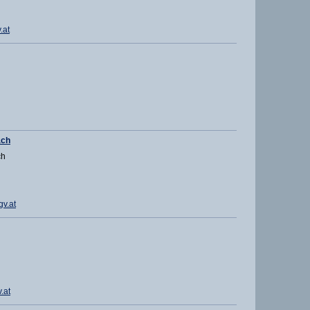
.at
ach
ch
v.at
.at