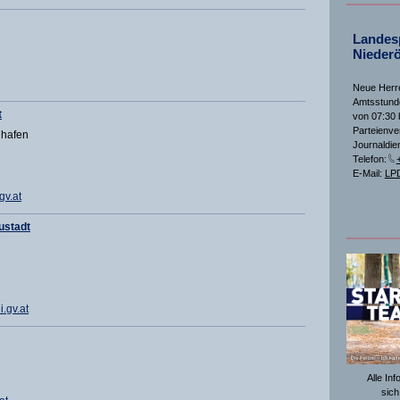
Landesp
Niederö
Neue Herre
Amtsstunde
t
von 07:30 
Parteienve
ghafen
Journaldien
Telefon:
E-Mail:
LPD
v.at
ustadt
.gv.at
Alle In
sich