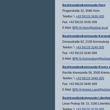
Bezirkspolizeikommando Horn
Pragerstraße 32, 3580 Horn
Telefon:
+43 59133 3430-305
Fax: +43 59133 3430-309
E-Mail:
BPK-N-Horn@polizei.gv.at
Bezirkspolizeikommando Korneu
Donaustraße 62, 2100 Korneuburg
Telefon:
+43 59133 3240-305
Fax: +43 59133 3240-309
E-Mail:
BPK-N-Korneuburg@polizei.
Bezirkspolizeikommando Krems a
Rechte Kremszeile 56, 3500 Krems
Telefon:
+43 59133 3440-305
Fax: +43 59133 3440-309
E-Mail:
BPK-N-Krems-Land@polizei
Bezirkspolizeikommando Lilienfel
Liese Prokop Str. 15, 3180 Lilienfel
Telefon:
+43 59133 3120-305