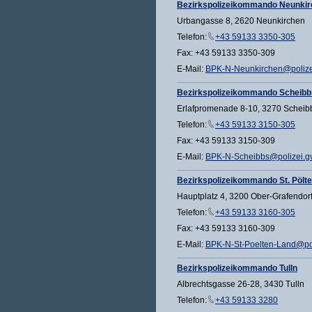
Bezirkspolizeikommando Neunki
Urbangasse 8, 2620 Neunkirchen
Telefon:
+43 59133 3350-305
Fax: +43 59133 3350-309
E-Mail:
BPK-N-Neunkirchen@polizei
Bezirkspolizeikommando Scheibb
Erlafpromenade 8-10, 3270 Scheib
Telefon:
+43 59133 3150-305
Fax: +43 59133 3150-309
E-Mail:
BPK-N-Scheibbs@polizei.gv
Bezirkspolizeikommando St. Pölt
Hauptplatz 4, 3200 Ober-Grafendor
Telefon:
+43 59133 3160-305
Fax: +43 59133 3160-309
E-Mail:
BPK-N-St-Poelten-Land@pol
Bezirkspolizeikommando Tulln
Albrechtsgasse 26-28, 3430 Tulln
Telefon:
+43 59133 3280