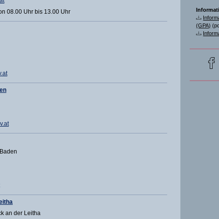
at
Informat
on 08.00 Uhr bis 13.00 Uhr
Inform
(GPA)
(pd
Inform
.at
ten
v.at
 Baden
eitha
k an der Leitha