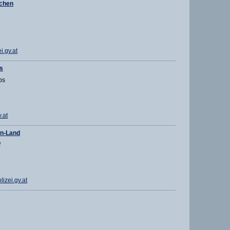
rchen
.gv.at
s
bs
.at
en-Land
f
izei.gv.at