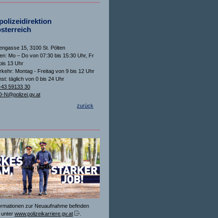
olizeidirektion
sterreich
ngasse 15, 3100 St. Pölten
n: Mo – Do von 07:30 bis 15:30 Uhr, Fr
bis 13 Uhr
rkehr: Montag - Freitag von 9 bis 12 Uhr
st: täglich von 0 bis 24 Uhr
+43 59133 30
-N@polizei.gv.at
zurück
formationen zur Neuaufnahme befinden
 unter
www.polizeikarriere.gv.at
.