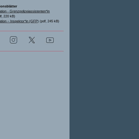
ionsblätter
ation - Grenzpolizeiassistenten*in
f, 220 kB)
ation – Inspektor*in (GFP)
(pdf, 245 kB)