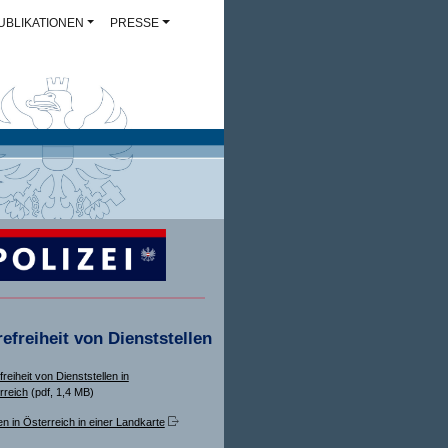
UBLIKATIONEN
PRESSE
refreiheit von Dienststellen
freiheit von Dienststellen in
rreich
(pdf, 1,4 MB)
en in Österreich in einer Landkarte