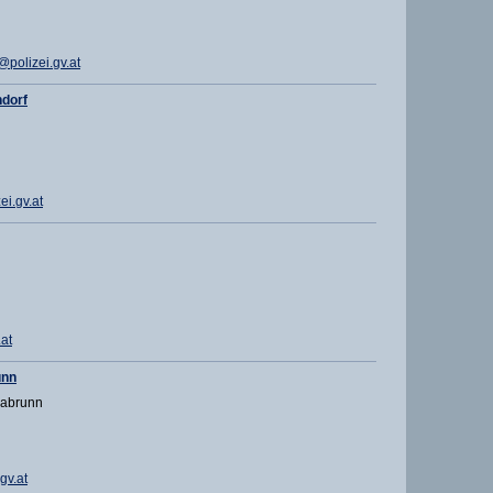
polizei.gv.at
dorf
i.gv.at
at
unn
labrunn
gv.at