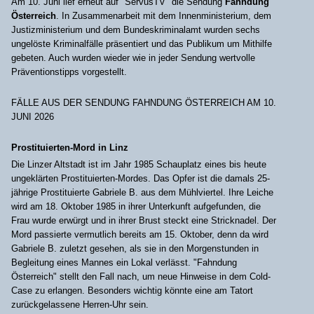
Am 10. Juni lief erneut auf "ServusTV" die Sendung
Fahndung
Österreich
. In Zusammenarbeit mit dem Innenministerium, dem
Justizministerium und dem Bundeskriminalamt wurden sechs
ungelöste Kriminalfälle präsentiert und das Publikum um Mithilfe
gebeten. Auch wurden wieder wie in jeder Sendung wertvolle
Präventionstipps vorgestellt.
FÄLLE AUS DER SENDUNG FAHNDUNG ÖSTERREICH AM 10.
JUNI 2026
Prostituierten-Mord in Linz
Die Linzer Altstadt ist im Jahr 1985 Schauplatz eines bis heute
ungeklärten Prostituierten-Mordes. Das Opfer ist die damals 25-
jährige Prostituierte Gabriele B. aus dem Mühlviertel. Ihre Leiche
wird am 18. Oktober 1985 in ihrer Unterkunft aufgefunden, die
Frau wurde erwürgt und in ihrer Brust steckt eine Stricknadel. Der
Mord passierte vermutlich bereits am 15. Oktober, denn da wird
Gabriele B. zuletzt gesehen, als sie in den Morgenstunden in
Begleitung eines Mannes ein Lokal verlässt. "Fahndung
Österreich" stellt den Fall nach, um neue Hinweise in dem Cold-
Case zu erlangen. Besonders wichtig könnte eine am Tatort
zurückgelassene Herren-Uhr sein.