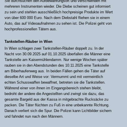
Sie durchsuchen den Aufbewahrungsort und verschwinden mit
mehreren Instrumenten wieder. Die Diebe scheinen gut informiert
zu sein und stehlen ausschließlich hochpreisige Produkte im Wert
von über 600 000 Euro. Nach dem Diebstahl fliehen sie in einem
Auto, das auf Videoaufnahmen zu sehen ist. Die Polizei geht von
hochprofessionellen Tätern aus.
Tankstellen-Räuber in Wien
In Wien schlagen zwei Tankstellen-Räuber doppelt zu. In der
Nacht von 30.09.2025 auf 01.10.2025 überfallen die Männer eine
Tankstelle am Kaisermühlendamm. Nur wenige Wochen später
rauben sie in den Abendstunden des 10.11.2025 eine Tankstelle
am Biberhaufenweg aus. In beiden Fällen gehen die Täter auf
dieselbe Art und Weise vor: Vermummt und mit vermeintlich
echten Schusswaffen bewaffnet, betreten sie die Tankstellen.
Während einer von ihnen im Eingangsbereich stehen bleibt,
bedroht der andere die Angestellten und zwingt sie dazu, das
gesamte Bargeld aus der Kassa in mitgebrachte Rucksäcke zu
packen. Die Täter flüchten zu Fuß in eine unbekannte Richtung.
Danach verliert sich die Spur. Die Polizei kann Lichtbilder sichern
und fahndet nun nach den Männern.