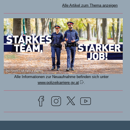
Alle Artikel zum Thema anzeigen
Alle Informationen zur Neuaufnahme befinden sich unter
www.polizeikarriere.gv.at
.
© Bundesministerium für Inneres
2026
NOTRUFE
|
KONTAKT
|
MELDESTELLEN
|
IMPRESSUM
|
DATENSCHUTZ
|
RSS-FEEDS
|