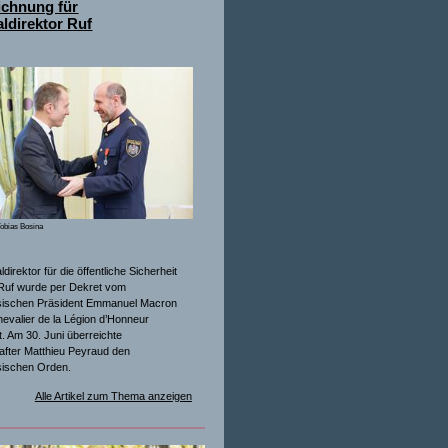
ichnung für
ldirektor Ruf
obias Bosina
direktor für die öffentliche Sicherheit
Ruf wurde per Dekret vom
sischen Präsident Emmanuel Macron
evalier de la Légion d’Honneur
. Am 30. Juni überreichte
after Matthieu Peyraud den
sischen Orden.
Alle Artikel zum Thema anzeigen