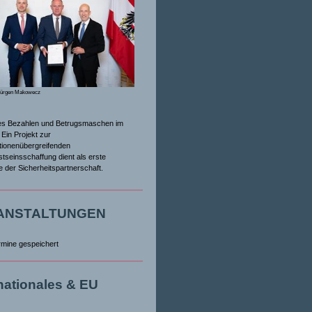
Jürgen Makowecz
es Bezahlen und Betrugsmaschen im
Ein Projekt zur
tionenübergreifenden
tseinsschaffung dient als erste
ive der Sicherheitspartnerschaft.
ANSTALTUNGEN
rmine gespeichert
rnationales & EU