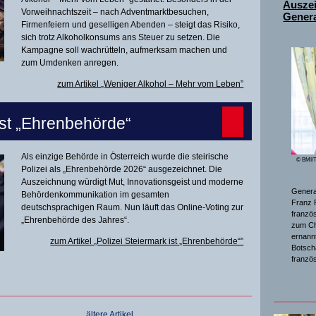
Ausze
Vorweihnachtszeit – nach Adventmarktbesuchen,
Genera
Firmenfeiern und geselligen Abenden – steigt das Risiko,
sich trotz Alkoholkonsums ans Steuer zu setzen. Die
Kampagne soll wachrütteln, aufmerksam machen und
zum Umdenken anregen.
zum Artikel „Weniger Alkohol – Mehr vom Leben”
ist „Ehrenbehörde“
Als einzige Behörde in Österreich wurde die steirische
© BMI/T
Polizei als „Ehrenbehörde 2026“ ausgezeichnet. Die
Auszeichnung würdigt Mut, Innovationsgeist und moderne
General
Behördenkommunikation im gesamten
Franz 
deutschsprachigen Raum. Nun läuft das Online-Voting zur
franzö
„Ehrenbehörde des Jahres“.
zum Ch
ernannt
zum Artikel „Polizei Steiermark ist „Ehrenbehörde“”
Botsch
franzö
ältere Artikel