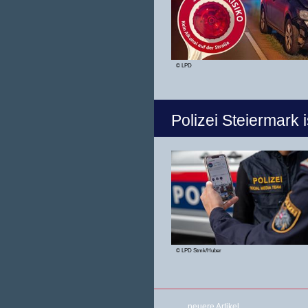
© LPD
Polizei Steiermark 
© LPD Stmk/Huber
neuere Artikel