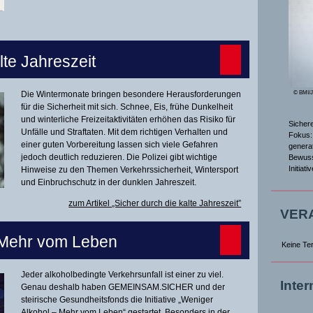
lte Jahreszeit
Die Wintermonate bringen besondere Herausforderungen
© BMI/
für die Sicherheit mit sich. Schnee, Eis, frühe Dunkelheit
und winterliche Freizeitaktivitäten erhöhen das Risiko für
Sicher
Unfälle und Straftaten. Mit dem richtigen Verhalten und
Fokus: 
einer guten Vorbereitung lassen sich viele Gefahren
genera
jedoch deutlich reduzieren. Die Polizei gibt wichtige
Bewuss
Initiat
Hinweise zu den Themen Verkehrssicherheit, Wintersport
und Einbruchschutz in der dunklen Jahreszeit.
zum Artikel „Sicher durch die kalte Jahreszeit”
VER
 Mehr vom Leben
Keine Te
Jeder alkoholbedingte Verkehrsunfall ist einer zu viel.
Inte
Genau deshalb haben GEMEINSAM.SICHER und der
steirische Gesundheitsfonds die Initiative „Weniger
Alkohol – Mehr vom Leben“ gestartet. Besonders in der