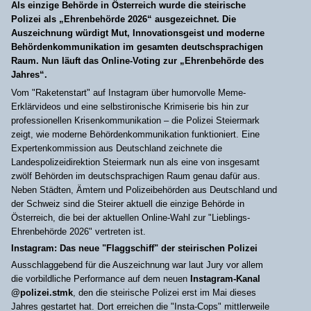
Als einzige Behörde in Österreich wurde die steirische
Polizei als „Ehrenbehörde 2026“ ausgezeichnet. Die
Auszeichnung würdigt Mut, Innovationsgeist und moderne
Behördenkommunikation im gesamten deutschsprachigen
Raum. Nun läuft das Online-Voting zur „Ehrenbehörde des
Jahres“.
Vom "Raketenstart" auf Instagram über humorvolle Meme-
Erklärvideos und eine selbstironische Krimiserie bis hin zur
professionellen Krisenkommunikation – die Polizei Steiermark
zeigt, wie moderne Behördenkommunikation funktioniert. Eine
Expertenkommission aus Deutschland zeichnete die
Landespolizeidirektion Steiermark nun als eine von insgesamt
zwölf Behörden im deutschsprachigen Raum genau dafür aus.
Neben Städten, Ämtern und Polizeibehörden aus Deutschland und
der Schweiz sind die Steirer aktuell die einzige Behörde in
Österreich, die bei der aktuellen Online-Wahl zur "Lieblings-
Ehrenbehörde 2026" vertreten ist.
Instagram: Das neue "Flaggschiff" der steirischen Polizei
Ausschlaggebend für die Auszeichnung war laut Jury vor allem
die vorbildliche Performance auf dem neuen
Instagram-Kanal
@polizei.stmk
, den die steirische Polizei erst im Mai dieses
Jahres gestartet hat. Dort erreichen die "Insta-Cops" mittlerweile