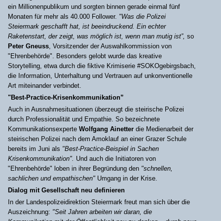
ein Millionenpublikum und sorgten binnen gerade einmal fünf
Monaten für mehr als 40.000 Follower.
"Was die Polizei
Steiermark geschafft hat, ist beeindruckend. Ein echter
Raketenstart, der zeigt, was möglich ist, wenn man mutig ist”,
so
Peter Gneuss
, Vorsitzender der Auswahlkommission von
"Ehrenbehörde". Besonders gelobt wurde das kreative
Storytelling, etwa durch die fiktive Krimiserie #SOKOgebirgsbach,
die Information, Unterhaltung und Vertrauen auf unkonventionelle
Art miteinander verbindet.
"Best-Practice-Krisenkommunikation”
Auch in Ausnahmesituationen überzeugt die steirische Polizei
durch Professionalität und Empathie. So bezeichnete
Kommunikationsexperte
Wolfgang Ainetter
die Medienarbeit der
steirischen Polizei nach dem Amoklauf an einer Grazer Schule
bereits im Juni als
"Best-Practice-Beispiel in Sachen
Krisenkommunikation".
Und auch die Initiatoren von
"Ehrenbehörde" loben in ihrer Begründung den
"schnellen,
sachlichen und empathischen"
Umgang in der Krise.
Dialog mit Gesellschaft neu definieren
In der Landespolizeidirektion Steiermark freut man sich über die
Auszeichnung:
"Seit Jahren arbeiten wir daran, die