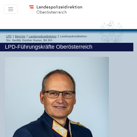
LPD
Berichte
Landespolizeidirektion
Landespolizeidirektor-
Stv. GenMjr Günther Humer, BA MA
LPD-Führungskräfte Oberösterreich