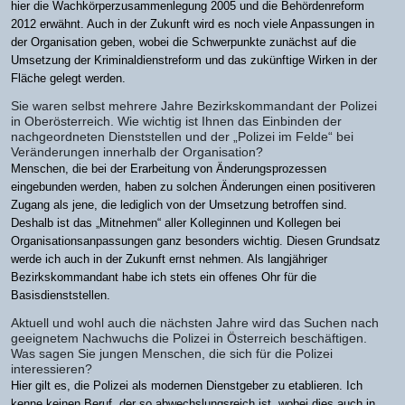
hier die Wachkörperzusammenlegung 2005 und die Behördenreform
2012 erwähnt. Auch in der Zukunft wird es noch viele Anpassungen in
der Organisation geben, wobei die Schwerpunkte zunächst auf die
Umsetzung der Kriminaldienstreform und das zukünftige Wirken in der
Fläche gelegt werden.
Sie waren selbst mehrere Jahre Bezirkskommandant der Polizei
in Oberösterreich. Wie wichtig ist Ihnen das Einbinden der
nachgeordneten Dienststellen und der „Polizei im Felde“ bei
Veränderungen innerhalb der Organisation?
Menschen, die bei der Erarbeitung von Änderungsprozessen
eingebunden werden, haben zu solchen Änderungen einen positiveren
Zugang als jene, die lediglich von der Umsetzung betroffen sind.
Deshalb ist das „Mitnehmen“ aller Kolleginnen und Kollegen bei
Organisationsanpassungen ganz besonders wichtig. Diesen Grundsatz
werde ich auch in der Zukunft ernst nehmen. Als langjähriger
Bezirkskommandant habe ich stets ein offenes Ohr für die
Basisdienststellen.
Aktuell und wohl auch die nächsten Jahre wird das Suchen nach
geeignetem Nachwuchs die Polizei in Österreich beschäftigen.
Was sagen Sie jungen Menschen, die sich für die Polizei
interessieren?
Hier gilt es, die Polizei als modernen Dienstgeber zu etablieren. Ich
kenne keinen Beruf, der so abwechslungsreich ist, wobei dies auch in