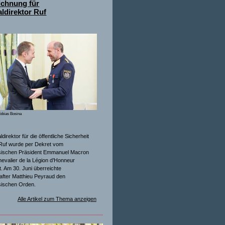
ichnung für
ldirektor Ruf
obias Bosina
direktor für die öffentliche Sicherheit
Ruf wurde per Dekret vom
sischen Präsident Emmanuel Macron
evalier de la Légion d’Honneur
. Am 30. Juni überreichte
after Matthieu Peyraud den
sischen Orden.
Alle Artikel zum Thema anzeigen