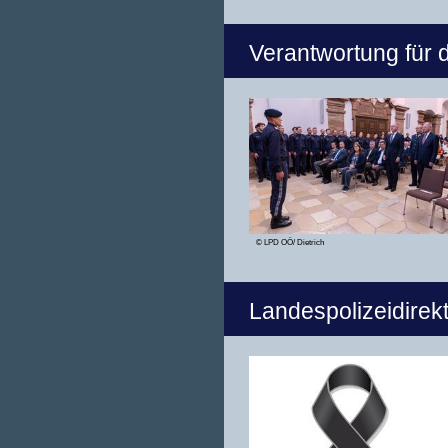
Verantwortung für d
© LPD OÖ/ Dietrich
Landespolizeidirekt