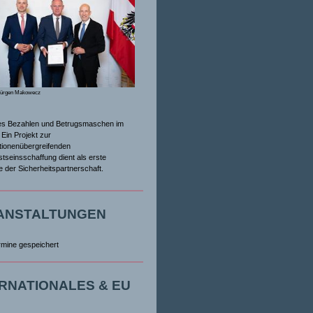
Jürgen Makowecz
es Bezahlen und Betrugsmaschen im
Ein Projekt zur
tionenübergreifenden
tseinsschaffung dient als erste
ive der Sicherheitspartnerschaft.
ANSTALTUNGEN
rmine gespeichert
ERNATIONALES & EU