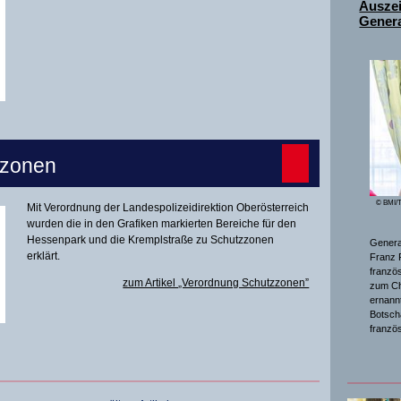
Ausze
Genera
zzonen
© BMI/T
Mit Verordnung der Landespolizeidirektion Oberösterreich
wurden die in den Grafiken markierten Bereiche für den
Hessenpark und die Kremplstraße zu Schutzzonen
General
erklärt.
Franz 
franzö
zum Artikel „Verordnung Schutzzonen”
zum Ch
ernannt
Botsch
franzö