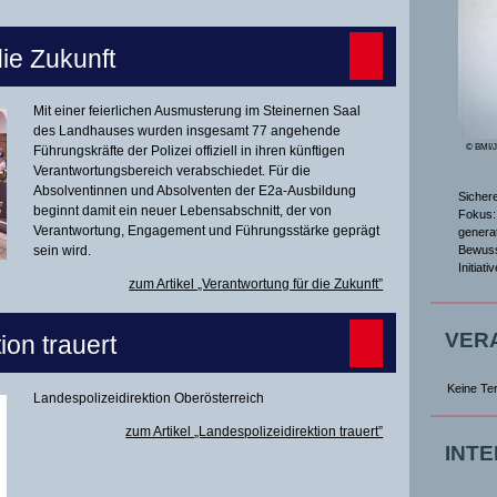
ie Zukunft
Mit einer feierlichen Ausmusterung im Steinernen Saal
des Landhauses wurden insgesamt 77 angehende
© BMI/
Führungskräfte der Polizei offiziell in ihren künftigen
Verantwortungsbereich verabschiedet. Für die
Absolventinnen und Absolventen der E2a-Ausbildung
Sicher
beginnt damit ein neuer Lebensabschnitt, der von
Fokus: 
Verantwortung, Engagement und Führungsstärke geprägt
genera
Bewuss
sein wird.
Initiat
zum Artikel „Verantwortung für die Zukunft”
VER
ion trauert
Keine Te
Landespolizeidirektion Oberösterreich
zum Artikel „Landespolizeidirektion trauert”
INT