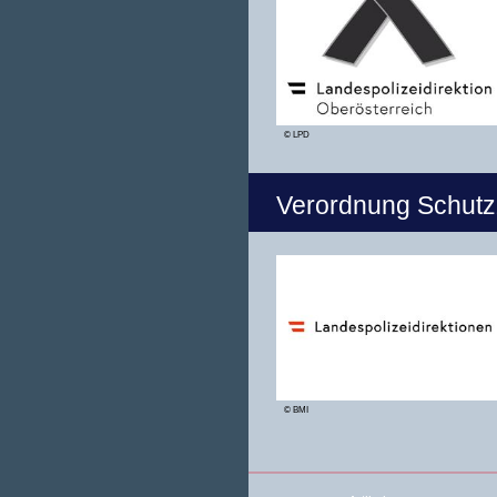
© LPD
Verordnung Schut
© BMI