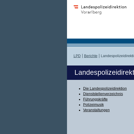
LPD
Berichte
Landespolizeidirekt
Landespolizeidirek
Die Landespolizeidirektion
Dienststellenverzeichnis
Führungskräfte
Polizeimusik
Veranstaltungen