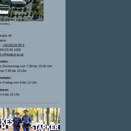
orarlberg
traße 45
genz
+43 59133 80 0
 59133 80 1009
d-v@polizei.gv.at
nden:
s Donnerstag von 7:30 bis 15:30 Uhr
von 7:30 bis 13 Uhr
verkehr:
s Freitag von 9 bis 12 Uhr
ienst:
on 0 bis 24 Uhr