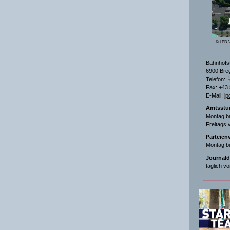
© LPD V
Bahnhofs
6900 Bre
Telefon:
Fax: +43
E-Mail:
lp
Amtsstu
Montag bi
Freitags 
Parteien
Montag bi
Journald
täglich v