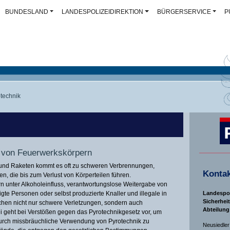
BUNDESLAND
LANDESPOLIZEIDIREKTION
BÜRGERSERVICE
P
technik
 von Feuerwerkskörpern
und Raketen kommt es oft zu schweren Verbrennungen,
Kontak
, die bis zum Verlust von Körperteilen führen.
 unter Alkoholeinfluss, verantwortungslose Weitergabe von
gte Personen oder selbst produzierte Knaller und illegale in
Landespol
Sicherhei
achen nicht nur schwere Verletzungen, sondern auch
Abteilung
i geht bei Verstößen gegen das Pyrotechnikgesetz vor, um
urch missbräuchliche Verwendung von Pyrotechnik zu
Neusiedler