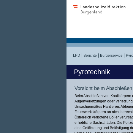
LPD
Berichte
Bürgerservice
Pyro
Pyrotechnik
Vorsicht beim Abschießen
Beim Abschießen von Knallkörpern 
Augenverletzungen oder Verletzungen
Unsachgemäßes Hantieren, Abfeuern
Feuerwerkskörpern an nicht berechti
Österreich verbotene Böller verurs
erhebliche Sachschäden. Die Polize
eine Gefährdung und Belästigung d