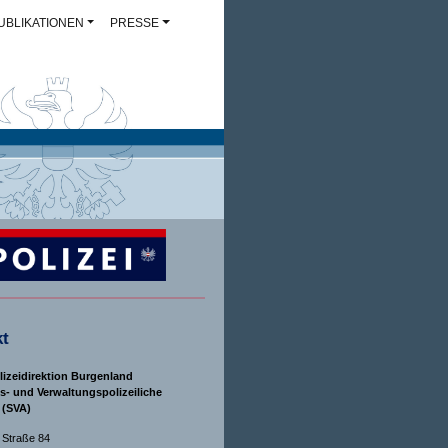
UBLIKATIONEN
PRESSE
t
izeidirektion Burgenland
ts- und Verwaltungspolizeiliche
 (SVA)
 Straße 84