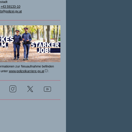
stadt
+43 59133-10
-b@polizei.gv.at
formationen zur Neuaufnahme befinden
 unter
www.polizeikarriere.gv.at
.