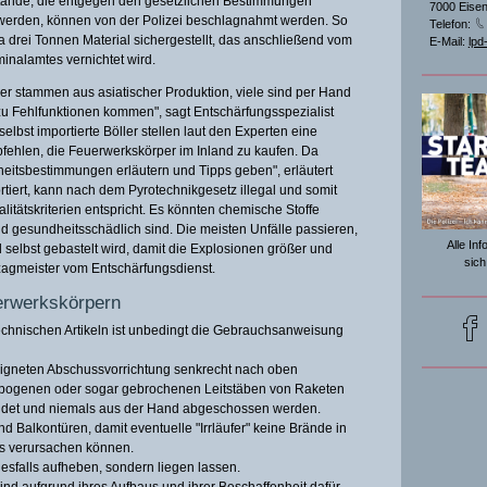
tände, die entgegen den gesetzlichen Bestimmungen
7000 Eisen
 werden, können von der Polizei beschlagnahmt werden. So
Telefon:
a drei Tonnen Material sichergestellt, das anschließend vom
E-Mail:
lpd
inalamtes vernichtet wird.
er stammen aus asiatischer Produktion, viele sind per Hand
zu Fehlfunktionen kommen", sagt Entschärfungsspezialist
bst importierte Böller stellen laut den Experten eine
pfehlen, die Feuerwerkskörper im Inland zu kaufen. Da
heitsbestimmungen erläutern und Tipps geben", erläutert
rtiert, kann nach dem Pyrotechnikgesetz illegal und somit
alitätskriterien entspricht. Es könnten chemische Stoffe
d gesundheitsschädlich sind. Die meisten Unfälle passieren,
Alle In
eil selbst gebastelt wird, damit die Explosionen größer und
sich
Szagmeister vom Entschärfungsdienst.
erwerkskörpern
chnischen Artikeln ist unbedingt die Gebrauchsanweisung
igneten Abschussvorrichtung senkrecht nach oben
bogenen oder sogar gebrochenen Leitstäben von Raketen
endet und niemals aus der Hand abgeschossen werden.
d Balkontüren, damit eventuelle "Irrläufer" keine Brände in
s verursachen können.
esfalls aufheben, sondern liegen lassen.
nd aufgrund ihres Aufbaus und ihrer Beschaffenheit dafür