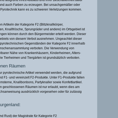
 und auch Farben zu erzeugen. Bei unsachgemäßer oder
 Pyrotechnik kann es zu schweren Verletzungen kommen.
Artikeln der Kategorie F2 (Blitzknallkörper,
en, Knallfrösche, Sprungräder und andere) im Ortsgebiet ist
gen können durch den Bürgermeister erteilt werden. Dieser
gebiets von diesem Verbot ausnehmen. Ungeachtet dieser
 pyrotechnischen Gegenständen der Kategorie F2 innerhalb
 Menschenansammlung verboten. Die Verwendung von
telbarer Nähe von Krankenhäusern, Kinderheimen, Alters-
 Tierheimen und Tiergärten ist grundsätzlich verboten.
senen Räumen
 pyrotechnische Artikel verwendet werden, die aufgrund
sind F1- und vereinzelt F2-Produkte. Unter F1-Produkte fallen
umsterne, Knallbonbons, Partyknaller sowie Konfettiartikel.
n geschlossenen Räumen ist nur erlaubt, wenn dies am
hsanweisung ausdrücklich vorgesehen oder für zulässig
urgenland:
und Rust) der Magistrate für Kategorie F2