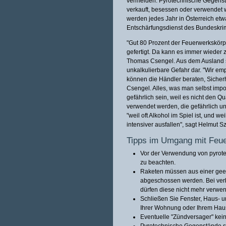
vermeiden. Pyrotechnische Gegens
verkauft, besessen oder verwendet
werden jedes Jahr in Österreich etw
Entschärfungsdienst des Bundeskrim
"Gut 80 Prozent der Feuerwerkskörp
gefertigt. Da kann es immer wieder 
Thomas Csengel. Aus dem Ausland sel
unkalkulierbare Gefahr dar. "Wir em
können die Händler beraten, Sicher
Csengel. Alles, was man selbst impo
gefährlich sein, weil es nicht den Qu
verwendet werden, die gefährlich un
"weil oft Alkohol im Spiel ist, und w
intensiver ausfallen", sagt Helmut 
Tipps im Umgang mit Feu
Vor der Verwendung von pyrote
zu beachten.
Raketen müssen aus einer gee
abgeschossen werden. Bei ver
dürfen diese nicht mehr verw
Schließen Sie Fenster, Haus- un
Ihrer Wohnung oder Ihrem Hau
Eventuelle "Zündversager" kein
Pyrotechnische Gegenstände si