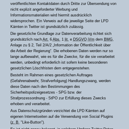
veröffentlichten Kontaktdaten durch Dritte zur Übersendung von
nicht explizit angeforderter Werbung und
Informationsmaterialien wird hiermit ausdrücklich
widersprochen. Ein Verweis auf die jeweilige Seite der LPD
Kärnten in Twitter ist grundsätzlich zulässig.
Die gesetzliche Grundlage zur Datenverarbeitung richtet sich
grundsätzlich nach
Art.
6
Abs.
1
lit.
e
DSGVO
iVm
dem
BMG
,
Anlage zu § 2, Teil 2/A/2 „Information der Öffentlichkeit über
die Arbeit der Regierung“. Die erhobenen Daten werden nur so
lange aufbewahrt, wie es für die Zwecke, für die sie verarbeitet
werden, unbedingt erforderlich ist sofern keine besonderen
gesetzlichen Löschfristen dem entgegenstehen.
Besteht im Rahmen eines gesetzlichen Auftrages
(Gefahrenabwehr, Strafverfolgung) Handlungszwang, werden
diese Daten nach den Bestimmungen des
Sicherheitspolizeigesetzes - SPG bzw. der
Strafprozessordnung - StPO zur Erfüllung dieses Zwecks
erhoben und verarbeitet.
Aus Datenschutzgründen verzichtet die LPD Kärnten auf
eigenen Internetseiten auf die Verwendung von Social Plugins
(
z. B.
"Like-Button").