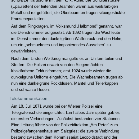
schwarze Kartusche mit dem k. k. Adler. Die Schulterstücke
(Epauletten) der leitenden Beamten waren aus weißfarbigen
Metall und rot gefüttert; die Oberbeamten trugen silbergestickte
Fransenepauletten.
Auf dem Ringkragen, im Volksmund „Halbmond“ genannt, war
die Dienstnummer aufgesetzt. Ab 1892 trugen die Wachleute
im Dienst immer den dunkelgrünen Waffenrock und den Helm,
um ein „schmuckeres und imponierendes Aussehen“ zu
gewährleisten.
Nach dem Ersten Weltkrieg mangelte es an Uniformteilen und
Stoffen. Die Polizei erwarb von den Siegermächten
khakifarbene Felduniformen; erst 1924 wurde wieder die
dunkelgrüne Uniform eingeführt. Die Wachebeamten trugen ab
nun eine dunkelgrüne Rockblusen, Mäntel und Tellerkappen
und schwarze Hosen.
Telekommunikation
Am 18. Juli 1871 wurde bei der Wiener Polizei eine
Telegrafenschule eingerichtet. Ein halbes Jahr später gab es
die ersten Verbindungen. Zunächst bestanden vier Stationen.
Eine Leitung führte von der Polizeidirektion „Am Peter“ zum
Polizeigefangenenhaus am Salzgries; die zweite Verbindung
bestand zwischen dem Kommissariat Leopoldstadt und der