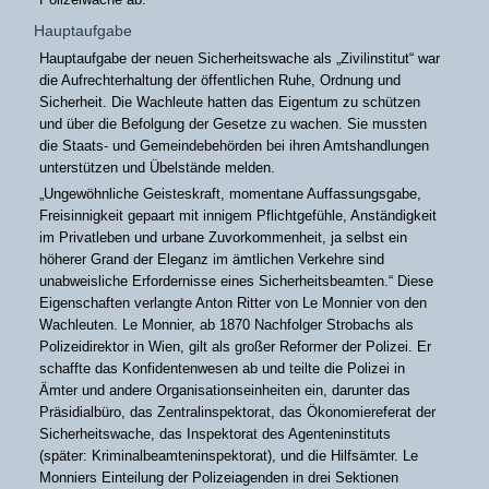
Hauptaufgabe
Hauptaufgabe der neuen Sicherheitswache als „Zivilinstitut“ war
die Aufrechterhaltung der öffentlichen Ruhe, Ordnung und
Sicherheit. Die Wachleute hatten das Eigentum zu schützen
und über die Befolgung der Gesetze zu wachen. Sie mussten
die Staats- und Gemeindebehörden bei ihren Amtshandlungen
unterstützen und Übelstände melden.
„Ungewöhnliche Geisteskraft, momentane Auffassungsgabe,
Freisinnigkeit gepaart mit innigem Pflichtgefühle, Anständigkeit
im Privatleben und urbane Zuvorkommenheit, ja selbst ein
höherer Grand der Eleganz im ämtlichen Verkehre sind
unabweisliche Erfordernisse eines Sicherheitsbeamten.“ Diese
Eigenschaften verlangte Anton Ritter von Le Monnier von den
Wachleuten. Le Monnier, ab 1870 Nachfolger Strobachs als
Polizeidirektor in Wien, gilt als großer Reformer der Polizei. Er
schaffte das Konfidentenwesen ab und teilte die Polizei in
Ämter und andere Organisationseinheiten ein, darunter das
Präsidialbüro, das Zentralinspektorat, das Ökonomiereferat der
Sicherheitswache, das Inspektorat des Agenteninstituts
(später: Kriminalbeamteninspektorat), und die Hilfsämter. Le
Monniers Einteilung der Polizeiagenden in drei Sektionen