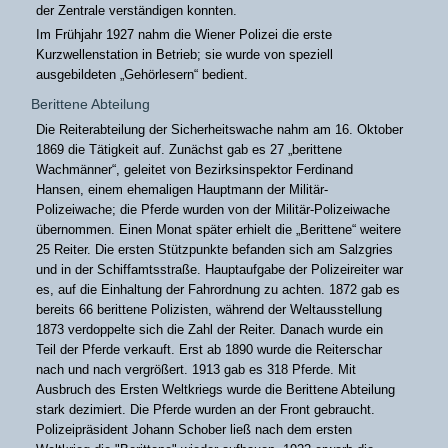
der Zentrale verständigen konnten.
Im Frühjahr 1927 nahm die Wiener Polizei die erste
Kurzwellenstation in Betrieb; sie wurde von speziell
ausgebildeten „Gehörlesern“ bedient.
Berittene Abteilung
Die Reiterabteilung der Sicherheitswache nahm am 16. Oktober
1869 die Tätigkeit auf. Zunächst gab es 27 „berittene
Wachmänner“, geleitet von Bezirksinspektor Ferdinand
Hansen, einem ehemaligen Hauptmann der Militär-
Polizeiwache; die Pferde wurden von der Militär-Polizeiwache
übernommen. Einen Monat später erhielt die „Berittene“ weitere
25 Reiter. Die ersten Stützpunkte befanden sich am Salzgries
und in der Schiffamtsstraße. Hauptaufgabe der Polizeireiter war
es, auf die Einhaltung der Fahrordnung zu achten. 1872 gab es
bereits 66 berittene Polizisten, während der Weltausstellung
1873 verdoppelte sich die Zahl der Reiter. Danach wurde ein
Teil der Pferde verkauft. Erst ab 1890 wurde die Reiterschar
nach und nach vergrößert. 1913 gab es 318 Pferde. Mit
Ausbruch des Ersten Weltkriegs wurde die Berittene Abteilung
stark dezimiert. Die Pferde wurden an der Front gebraucht.
Polizeipräsident Johann Schober ließ nach dem ersten