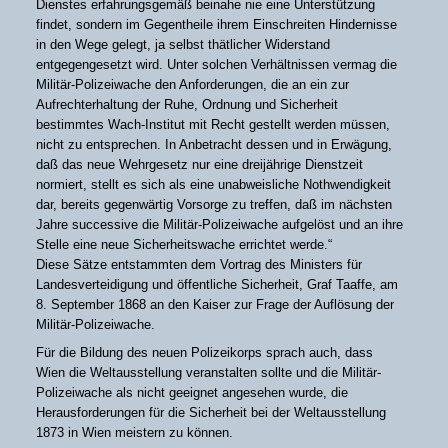
Dienstes erfahrungsgemäß beinahe nie eine Unterstützung
findet, sondern im Gegentheile ihrem Einschreiten Hindernisse
in den Wege gelegt, ja selbst thätlicher Widerstand
entgegengesetzt wird. Unter solchen Verhältnissen vermag die
Militär-Polizeiwache den Anforderungen, die an ein zur
Aufrechterhaltung der Ruhe, Ordnung und Sicherheit
bestimmtes Wach-Institut mit Recht gestellt werden müssen,
nicht zu entsprechen. In Anbetracht dessen und in Erwägung,
daß das neue Wehrgesetz nur eine dreijährige Dienstzeit
normiert, stellt es sich als eine unabweisliche Nothwendigkeit
dar, bereits gegenwärtig Vorsorge zu treffen, daß im nächsten
Jahre successive die Militär-Polizeiwache aufgelöst und an ihre
Stelle eine neue Sicherheitswache errichtet werde.“
Diese Sätze entstammten dem Vortrag des Ministers für
Landesverteidigung und öffentliche Sicherheit, Graf Taaffe, am
8. September 1868 an den Kaiser zur Frage der Auflösung der
Militär-Polizeiwache.
Für die Bildung des neuen Polizeikorps sprach auch, dass
Wien die Weltausstellung veranstalten sollte und die Militär-
Polizeiwache als nicht geeignet angesehen wurde, die
Herausforderungen für die Sicherheit bei der Weltausstellung
1873 in Wien meistern zu können.