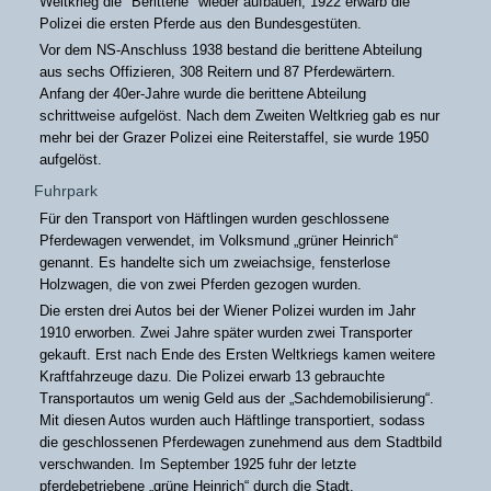
Weltkrieg die "Berittene" wieder aufbauen, 1922 erwarb die
Polizei die ersten Pferde aus den Bundesgestüten.
Vor dem NS-Anschluss 1938 bestand die berittene Abteilung
aus sechs Offizieren, 308 Reitern und 87 Pferdewärtern.
Anfang der 40er-Jahre wurde die berittene Abteilung
schrittweise aufgelöst. Nach dem Zweiten Weltkrieg gab es nur
mehr bei der Grazer Polizei eine Reiterstaffel, sie wurde 1950
aufgelöst.
Fuhrpark
Für den Transport von Häftlingen wurden geschlossene
Pferdewagen verwendet, im Volksmund „grüner Heinrich“
genannt. Es handelte sich um zweiachsige, fensterlose
Holzwagen, die von zwei Pferden gezogen wurden.
Die ersten drei Autos bei der Wiener Polizei wurden im Jahr
1910 erworben. Zwei Jahre später wurden zwei Transporter
gekauft. Erst nach Ende des Ersten Weltkriegs kamen weitere
Kraftfahrzeuge dazu. Die Polizei erwarb 13 gebrauchte
Transportautos um wenig Geld aus der „Sachdemobilisierung“.
Mit diesen Autos wurden auch Häftlinge transportiert, sodass
die geschlossenen Pferdewagen zunehmend aus dem Stadtbild
verschwanden. Im September 1925 fuhr der letzte
pferdebetriebene „grüne Heinrich“ durch die Stadt.