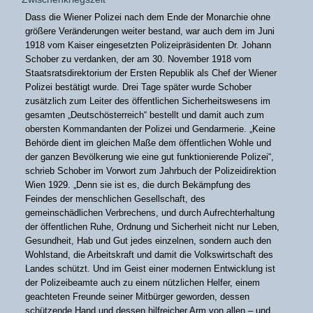
Dass die Wiener Polizei nach dem Ende der Monarchie ohne
größere Veränderungen weiter bestand, war auch dem im Juni
1918 vom Kaiser eingesetzten Polizeipräsidenten Dr. Johann
Schober zu verdanken, der am 30. November 1918 vom
Staatsratsdirektorium der Ersten Republik als Chef der Wiener
Polizei bestätigt wurde. Drei Tage später wurde Schober
zusätzlich zum Leiter des öffentlichen Sicherheitswesens im
gesamten „Deutschösterreich“ bestellt und damit auch zum
obersten Kommandanten der Polizei und Gendarmerie. „Keine
Behörde dient im gleichen Maße dem öffentlichen Wohle und
der ganzen Bevölkerung wie eine gut funktionierende Polizei“,
schrieb Schober im Vorwort zum Jahrbuch der Polizeidirektion
Wien 1929. „Denn sie ist es, die durch Bekämpfung des
Feindes der menschlichen Gesellschaft, des
gemeinschädlichen Verbrechens, und durch Aufrechterhaltung
der öffentlichen Ruhe, Ordnung und Sicherheit nicht nur Leben,
Gesundheit, Hab und Gut jedes einzelnen, sondern auch den
Wohlstand, die Arbeitskraft und damit die Volkswirtschaft des
Landes schützt. Und im Geist einer modernen Entwicklung ist
der Polizeibeamte auch zu einem nützlichen Helfer, einem
geachteten Freunde seiner Mitbürger geworden, dessen
schützende Hand und dessen hilfreicher Arm von allen – und