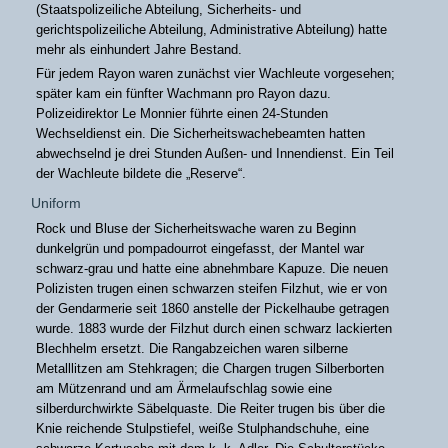
(Staatspolizeiliche Abteilung, Sicherheits- und
gerichtspolizeiliche Abteilung, Administrative Abteilung) hatte
mehr als einhundert Jahre Bestand.
Für jedem Rayon waren zunächst vier Wachleute vorgesehen;
später kam ein fünfter Wachmann pro Rayon dazu.
Polizeidirektor Le Monnier führte einen 24-Stunden
Wechseldienst ein. Die Sicherheitswachebeamten hatten
abwechselnd je drei Stunden Außen- und Innendienst. Ein Teil
der Wachleute bildete die „Reserve“.
Uniform
Rock und Bluse der Sicherheitswache waren zu Beginn
dunkelgrün und pompadourrot eingefasst, der Mantel war
schwarz-grau und hatte eine abnehmbare Kapuze. Die neuen
Polizisten trugen einen schwarzen steifen Filzhut, wie er von
der Gendarmerie seit 1860 anstelle der Pickelhaube getragen
wurde. 1883 wurde der Filzhut durch einen schwarz lackierten
Blechhelm ersetzt. Die Rangabzeichen waren silberne
Metalllitzen am Stehkragen; die Chargen trugen Silberborten
am Mützenrand und am Ärmelaufschlag sowie eine
silberdurchwirkte Säbelquaste. Die Reiter trugen bis über die
Knie reichende Stulpstiefel, weiße Stulphandschuhe, eine