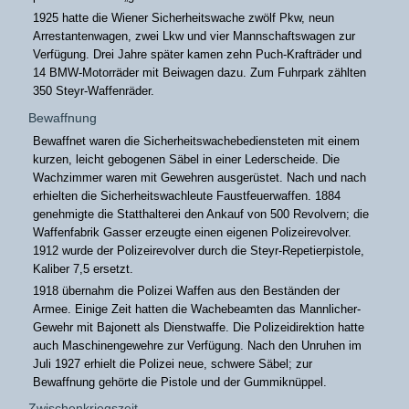
1925 hatte die Wiener Sicherheitswache zwölf Pkw, neun
Arrestantenwagen, zwei Lkw und vier Mannschaftswagen zur
Verfügung. Drei Jahre später kamen zehn Puch-Krafträder und
14 BMW-Motorräder mit Beiwagen dazu. Zum Fuhrpark zählten
350 Steyr-Waffenräder.
Bewaffnung
Bewaffnet waren die Sicherheitswachebediensteten mit einem
kurzen, leicht gebogenen Säbel in einer Lederscheide. Die
Wachzimmer waren mit Gewehren ausgerüstet. Nach und nach
erhielten die Sicherheitswachleute Faustfeuerwaffen. 1884
genehmigte die Statthalterei den Ankauf von 500 Revolvern; die
Waffenfabrik Gasser erzeugte einen eigenen Polizeirevolver.
1912 wurde der Polizeirevolver durch die Steyr-Repetierpistole,
Kaliber 7,5 ersetzt.
1918 übernahm die Polizei Waffen aus den Beständen der
Armee. Einige Zeit hatten die Wachebeamten das Mannlicher-
Gewehr mit Bajonett als Dienstwaffe. Die Polizeidirektion hatte
auch Maschinengewehre zur Verfügung. Nach den Unruhen im
Juli 1927 erhielt die Polizei neue, schwere Säbel; zur
Bewaffnung gehörte die Pistole und der Gummiknüppel.
Zwischenkriegszeit