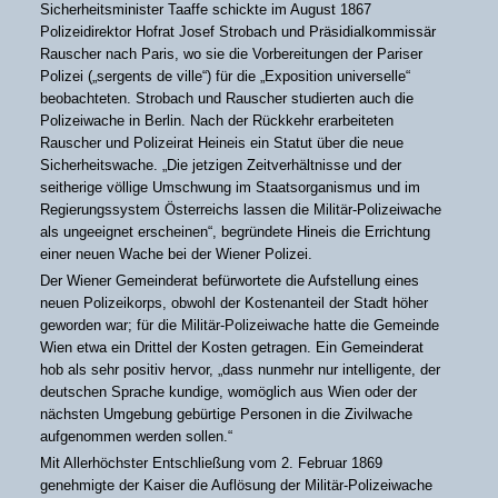
Sicherheitsminister Taaffe schickte im August 1867
Polizeidirektor Hofrat Josef Strobach und Präsidialkommissär
Rauscher nach Paris, wo sie die Vorbereitungen der Pariser
Polizei („sergents de ville“) für die „Exposition universelle“
beobachteten. Strobach und Rauscher studierten auch die
Polizeiwache in Berlin. Nach der Rückkehr erarbeiteten
Rauscher und Polizeirat Heineis ein Statut über die neue
Sicherheitswache. „Die jetzigen Zeitverhältnisse und der
seitherige völlige Umschwung im Staatsorganismus und im
Regierungssystem Österreichs lassen die Militär-Polizeiwache
als ungeeignet erscheinen“, begründete Hineis die Errichtung
einer neuen Wache bei der Wiener Polizei.
Der Wiener Gemeinderat befürwortete die Aufstellung eines
neuen Polizeikorps, obwohl der Kostenanteil der Stadt höher
geworden war; für die Militär-Polizeiwache hatte die Gemeinde
Wien etwa ein Drittel der Kosten getragen. Ein Gemeinderat
hob als sehr positiv hervor, „dass nunmehr nur intelligente, der
deutschen Sprache kundige, womöglich aus Wien oder der
nächsten Umgebung gebürtige Personen in die Zivilwache
aufgenommen werden sollen.“
Mit Allerhöchster Entschließung vom 2. Februar 1869
genehmigte der Kaiser die Auflösung der Militär-Polizeiwache