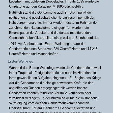
Lederhelm mit goldenem Doppeladler. Im Jahr 1895 wurde die
Umrüstung auf den Karabiner M 1890 durchgeführt.
Natürlich stand die Gendarmerie auch im Brennpunkt der
politischen und gesellschaftlichen Ereignisse innerhalb der
Habsburgermonarchie. Immer wieder musste im Rahmen der
zunehmenden Nationalkämpfe eingegriffen werden, die
Emanzipation der Arbeiter und die daraus resultierenden
Gesellschaftskonflikte stellten einen weiteren Unruheherd dar.
1914, vor Ausbruch des Ersten Weltkriegs, hatte die
Gendarmerie einen Stand von 224 Oberoffizieren und 14.215
Unteroffizieren und Mannschaften.
Erster Weltkrieg
Während des Ersten Weltkriegs wurde die Gendarmerie sowohl
in der Truppe als Feldgendarmerie als auch im Hinterland in
ihren gewöhnlichen Aufgaben eingesetzt. Zu Beginn des Kriegs
war die Gendarmerie die einzige bewaffnete Kraft, die den
angreifenden Russen entgegengestellt werden konnte.
Gendarmen konnten feindliche Vorstöße verhindern oder
zumindest verzögern. In der Bukowina wurde die militärische
Verteidigung vom dortigen Gendarmeriekommandanten
Oberstleutnant Eduard Fischer mit Gendarmeriekräften und