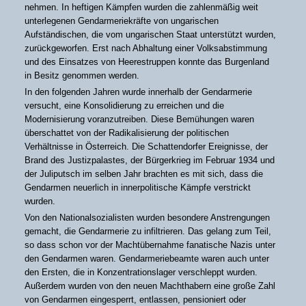
nehmen. In heftigen Kämpfen wurden die zahlenmäßig weit
unterlegenen Gendarmeriekräfte von ungarischen
Aufständischen, die vom ungarischen Staat unterstützt wurden,
zurückgeworfen. Erst nach Abhaltung einer Volksabstimmung
und des Einsatzes von Heerestruppen konnte das Burgenland
in Besitz genommen werden.
In den folgenden Jahren wurde innerhalb der Gendarmerie
versucht, eine Konsolidierung zu erreichen und die
Modernisierung voranzutreiben. Diese Bemühungen waren
überschattet von der Radikalisierung der politischen
Verhältnisse in Österreich. Die Schattendorfer Ereignisse, der
Brand des Justizpalastes, der Bürgerkrieg im Februar 1934 und
der Juliputsch im selben Jahr brachten es mit sich, dass die
Gendarmen neuerlich in innerpolitische Kämpfe verstrickt
wurden.
Von den Nationalsozialisten wurden besondere Anstrengungen
gemacht, die Gendarmerie zu infiltrieren. Das gelang zum Teil,
so dass schon vor der Machtübernahme fanatische Nazis unter
den Gendarmen waren. Gendarmeriebeamte waren auch unter
den Ersten, die in Konzentrationslager verschleppt wurden.
Außerdem wurden von den neuen Machthabern eine große Zahl
von Gendarmen eingesperrt, entlassen, pensioniert oder