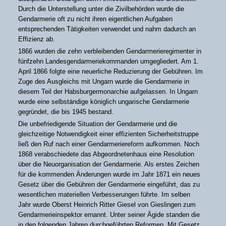
Durch die Unterstellung unter die Zivilbehörden wurde die
Gendarmerie oft zu nicht ihren eigentlichen Aufgaben
entsprechenden Tätigkeiten verwendet und nahm dadurch an
Effizienz ab.
1866 wurden die zehn verbleibenden Gendarmerieregimenter in
fünfzehn Landesgendarmeriekommanden umgegliedert. Am 1.
April 1866 folgte eine neuerliche Reduzierung der Gebühren. Im
Zuge des Ausgleichs mit Ungarn wurde die Gendarmerie in
diesem Teil der Habsburgermonarchie aufgelassen. In Ungarn
wurde eine selbständige königlich ungarische Gendarmerie
gegründet, die bis 1945 bestand.
Die unbefriedigende Situation der Gendarmerie und die
gleichzeitige Notwendigkeit einer effizienten Sicherheitstruppe
ließ den Ruf nach einer Gendarmeriereform aufkommen. Noch
1868 verabschiedete das Abgeordnetenhaus eine Resolution
über die Neuorganisation der Gendarmerie. Als erstes Zeichen
für die kommenden Änderungen wurde im Jahr 1871 ein neues
Gesetz über die Gebühren der Gendarmerie eingeführt, das zu
wesentlichen materiellen Verbesserungen führte. Im selben
Jahr wurde Oberst Heinrich Ritter Giesel von Gieslingen zum
Gendarmerieinspektor ernannt. Unter seiner Ägide standen die
in den folgenden Jahren durchgeführten Reformen. Mit Gesetz