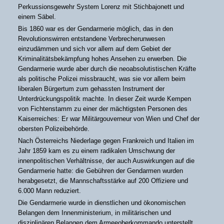
Perkussionsgewehr System Lorenz mit Stichbajonett und
einem Säbel.
Bis 1860 war es der Gendarmerie möglich, das in den
Revolutionswirren entstandene Verbrecherunwesen
einzudämmen und sich vor allem auf dem Gebiet der
Kriminalitätsbekämpfung hohes Ansehen zu erwerben. Die
Gendarmerie wurde aber durch die neoabsolutistischen Kräfte
als politische Polizei missbraucht, was sie vor allem beim
liberalen Bürgertum zum gehassten Instrument der
Unterdrückungspolitik machte. In dieser Zeit wurde Kempen
von Fichtenstamm zu einer der mächtigsten Personen des
Kaiserreiches: Er war Militärgouverneur von Wien und Chef der
obersten Polizeibehörde.
Nach Österreichs Niederlage gegen Frankreich und Italien im
Jahr 1859 kam es zu einem radikalen Umschwung der
innenpolitischen Verhältnisse, der auch Auswirkungen auf die
Gendarmerie hatte: die Gebühren der Gendarmen wurden
herabgesetzt, die Mannschaftsstärke auf 200 Offiziere und
6.000 Mann reduziert.
Die Gendarmerie wurde in dienstlichen und ökonomischen
Belangen dem Innenministerium, in militärischen und
disziplinären Belangen dem Armeeoberkommando unterstellt.