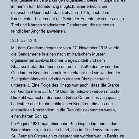
eilig gebildeten Verstärkungen organisiert. Dieser Truppe war es
immerhin fünf Monate lang möglich, einer erheblichen
russischen Übermacht standzuhalten. 1915, nach dem
Kriegseintritt Italiens auf der Seite der Entente, waren es die in
Tirol und Kärnten stationierten Gendarmen, die die ersten
feindlichen Angriffe abwehrten.
1918 bis 1945
Mit dem Gendarmeriegesetz vom 27. November 1918 wurde
die Gendarmerie in einen nach militärischem Muster
organisierten Zivilwachkörper umgewandelt und dem
Staatssekretär des Inneren unterstellt. Außerdem wurde den
Gendarmen Beamtencharakter zuerkannt und sie wurden der
Zivilgerichtsbarkeit und einem eigenen Disziplinarrecht
unterstellt. Eine Folge des Kriegs war auch, dass die Stärke
der Gendarmerie auf 6.449 Beamte reduziert werden musste.
Die Zahl war sicher der neuen Größe Österreichs angepasst,
bedeutete aber für die zahlreichen Beamten, die aus den
ehemaligen Kronländern in die Republik gekommen waren,
einen harten Schlag.
Im August 1921 marschierte die Bundesgendarmerie in das
Burgenland ein, um dieses Land, das im Friedensvertrag von
St. Germain Österreich zugesprochen worden war, in Besitz zu