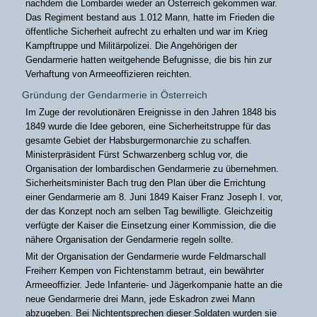
nachdem die Lombardei wieder an Österreich gekommen war.
Das Regiment bestand aus 1.012 Mann, hatte im Frieden die
öffentliche Sicherheit aufrecht zu erhalten und war im Krieg
Kampftruppe und Militärpolizei. Die Angehörigen der
Gendarmerie hatten weitgehende Befugnisse, die bis hin zur
Verhaftung von Armeeoffizieren reichten.
Gründung der Gendarmerie in Österreich
Im Zuge der revolutionären Ereignisse in den Jahren 1848 bis
1849 wurde die Idee geboren, eine Sicherheitstruppe für das
gesamte Gebiet der Habsburgermonarchie zu schaffen.
Ministerpräsident Fürst Schwarzenberg schlug vor, die
Organisation der lombardischen Gendarmerie zu übernehmen.
Sicherheitsminister Bach trug den Plan über die Errichtung
einer Gendarmerie am 8. Juni 1849 Kaiser Franz Joseph I. vor,
der das Konzept noch am selben Tag bewilligte. Gleichzeitig
verfügte der Kaiser die Einsetzung einer Kommission, die die
nähere Organisation der Gendarmerie regeln sollte.
Mit der Organisation der Gendarmerie wurde Feldmarschall
Freiherr Kempen von Fichtenstamm betraut, ein bewährter
Armeeoffizier. Jede Infanterie- und Jägerkompanie hatte an die
neue Gendarmerie drei Mann, jede Eskadron zwei Mann
abzugeben. Bei Nichtentsprechen dieser Soldaten wurden sie