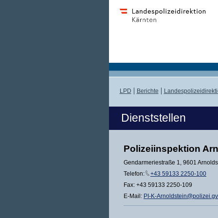
LPD
Berichte
Landespolizeidirekt
Dienststellen
Polizeiinspektion Ar
Gendarmeriestraße 1, 9601 Arnolds
Telefon:
+43 59133 2250-100
Fax: +43 59133 2250-109
E-Mail:
PI-K-Arnoldstein@polizei.gv