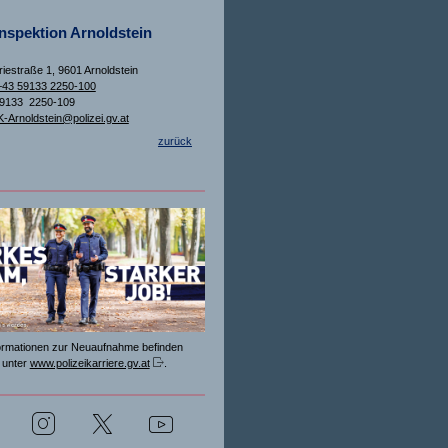
inspektion Arnoldstein
estraße 1, 9601 Arnoldstein
+43 59133 2250-100
59133 2250-109
K-Arnoldstein@polizei.gv.at
zurück
formationen zur Neuaufnahme befinden
 unter
www.polizeikarriere.gv.at
.