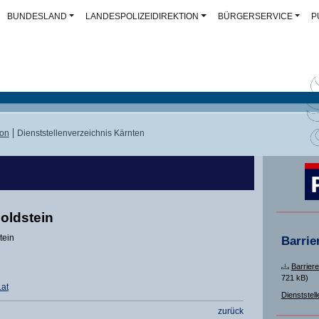
BUNDESLAND
LANDESPOLIZEIDIREKTION
BÜRGERSERVICE
P
ion
Dienststellenverzeichnis Kärnten
noldstein
tein
Barrie
Barriere
721 kB)
.at
Dienststell
zurück