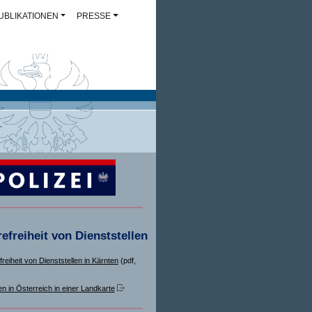
UBLIKATIONEN
PRESSE
refreiheit von Dienststellen
freiheit von Dienststellen in Kärnten
(pdf,
en in Österreich in einer Landkarte