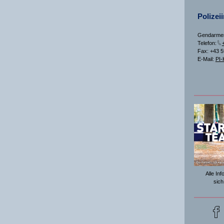
Polizei
Gendarmeri
Telefon:
Fax: +43 
E-Mail:
PI-
Alle In
sich