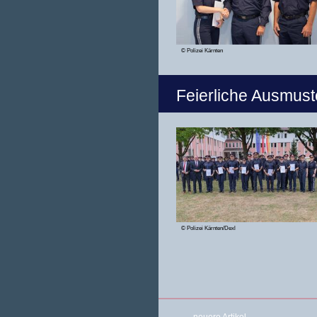
© Polizei Kärnten
Feierliche Ausmus
© Polizei Kärnten/Dexl