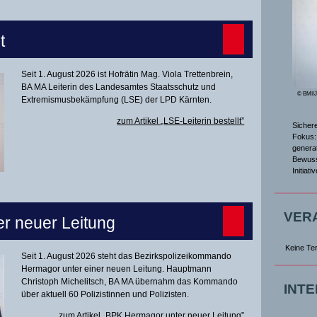
t
Seit 1. August 2026 ist Hofrätin Mag. Viola Trettenbrein,
BA MA Leiterin des Landesamtes Staatsschutz und
© BMI/
Extremismusbekämpfung (LSE) der LPD Kärnten.
zum Artikel „LSE-Leiterin bestellt”
Sicher
Fokus: 
genera
Bewuss
Initiat
VER
r neuer Leitung
Keine Te
Seit 1. August 2026 steht das Bezirkspolizeikommando
Hermagor unter einer neuen Leitung. Hauptmann
Christoph Michelitsch, BA MA übernahm das Kommando
INT
über aktuell 60 Polizistinnen und Polizisten.
zum Artikel „BPK Hermagor unter neuer Leitung”