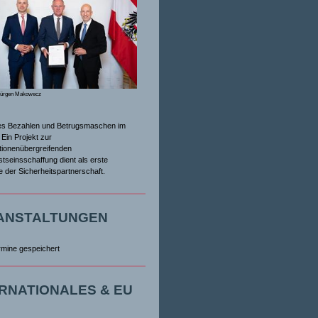
Jürgen Makowecz
es Bezahlen und Betrugsmaschen im
Ein Projekt zur
tionenübergreifenden
tseinsschaffung dient als erste
ive der Sicherheitspartnerschaft.
ANSTALTUNGEN
rmine gespeichert
ERNATIONALES & EU