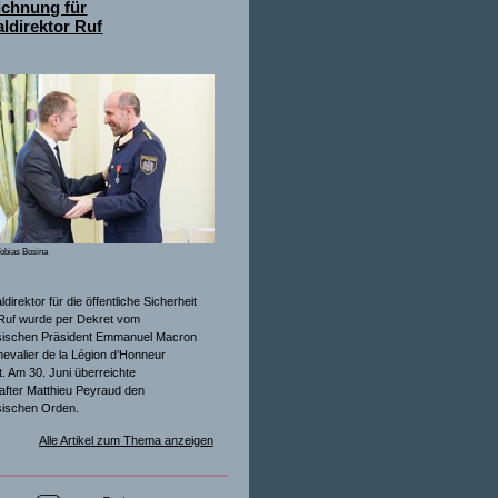
ichnung für
ldirektor Ruf
obias Bosina
direktor für die öffentliche Sicherheit
Ruf wurde per Dekret vom
sischen Präsident Emmanuel Macron
evalier de la Légion d’Honneur
. Am 30. Juni überreichte
after Matthieu Peyraud den
sischen Orden.
Alle Artikel zum Thema anzeigen