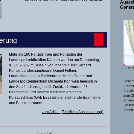
Ausze
Genera
terung
Mehr als 180 Polizistinnen und Polizisten der
Landespolizeidirektion Kärnten wurden am Donnerstag,
9. Juli 2026, im Beisein von Innenminister Gerhard
© BMI/T
Karner, Landeshauptmann Daniel Fellner,
Landeshauptmann-Stellvertreter Martin Gruber und
Landespolizeidirektorin Michaela Kohlweiß feierlich in
General
Franz 
den Streifendienst gestellt. Zusätzlich wurden 28
franzö
Beamtinnen und Beamte nach erfolgreichem
zum Ch
Kursabschluss (GAL E2a) als dienstführende Beamtinnen
ernannt
und Beamte ernannt.
Botsch
franzö
zum Artikel „Feierliche Ausmusterung”