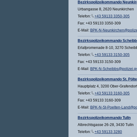
Bezirkspolizeikommando Neunki
Urbangasse 8, 2620 Neunkirchen
Telefon:
+43 59133 3350-305
Fax: +43 59133 3350-309
E-Mail:
BPK-N-Neunkirchen@polizei
Bezirkspolizeikommando Scheibb
Erlafpromenade 8-10, 3270 Scheib
Telefon:
+43 59133 3150-305
Fax: +43 59133 3150-309
E-Mail:
BPK-N-Scheibbs@polizei.gv
Bezirkspolizeikommando St. Pölt
Hauptplatz 4, 3200 Ober-Grafendor
Telefon:
+43 59133 3160-305
Fax: +43 59133 3160-309
E-Mail:
BPK-N-St-Poelten-Land@pol
Bezirkspolizeikommando Tulln
Albrechtsgasse 26-28, 3430 Tulln
Telefon:
+43 59133 3280