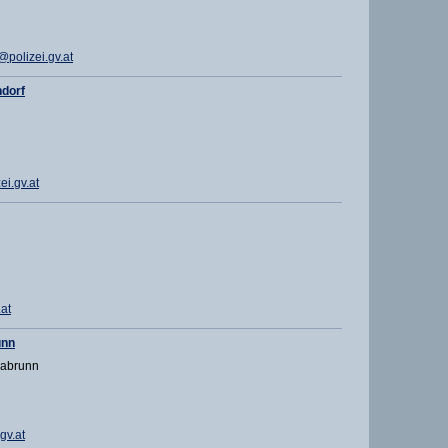
polizei.gv.at
dorf
i.gv.at
at
unn
labrunn
gv.at