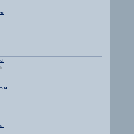
.at
ach
ch
v.at
.at