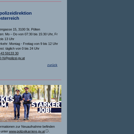
olizeidirektion
sterreich
ngasse 15, 3100 St. Pölten
n: Mo – Do von 07:30 bis 15:30 Uhr, Fr
bis 13 Uhr
rkehr: Montag - Freitag von 9 bis 12 Uhr
st: täglich von 0 bis 24 Uhr
+43 59133 30
-N@polizei.gv.at
zurück
formationen zur Neuaufnahme befinden
 unter
www.polizeikarriere.gv.at
.