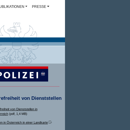
UBLIKATIONEN
PRESSE
refreiheit von Dienststellen
freiheit von Dienststellen in
rreich
(pdf, 1,4 MB)
en in Österreich in einer Landkarte