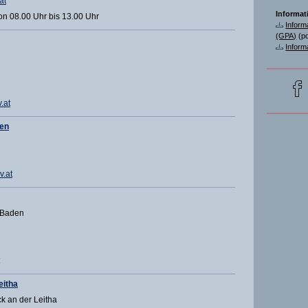
at
Informat
on 08.00 Uhr bis 13.00 Uhr
Inform
(GPA)
(pd
Inform
.at
ten
v.at
 Baden
eitha
k an der Leitha