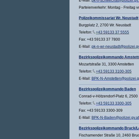
E-Mail:
pk-n-schwechat@polizei.gv.
Parteienverkehr: Montag - Freitag v
Polizeikommissariat Wr. Neustadt
Burgplatz 2, 2700 Wr. Neustadt
Telefon:
+43 59133 37 5555
Fax: +43 59133 37 7800
E-Mail:
pk-n-wr-neustadt@polizei.gv
Bezirkspolizeikommando Amstet
Mozartstraße 31, 3300 Amstetten
Telefon:
+43 59133 3100-305
E-Mail:
BPK-N-Amstetten@polizei.g
Bezirkspolizeikommando Baden
Conrad-v-Hötzendorf-Platz 6, 2500
Telefon:
+43 59133 3300-305
Fax: +43 59133 3300-309
E-Mail:
BPK-N-Baden@polizei.gv.at
Bezirkspolizeikommando Bruck/L
Fischamender Straße 10, 2460 Bruc