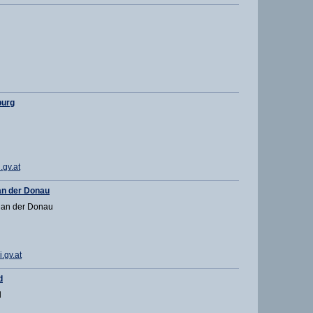
burg
gv.at
n der Donau
 an der Donau
.gv.at
d
d