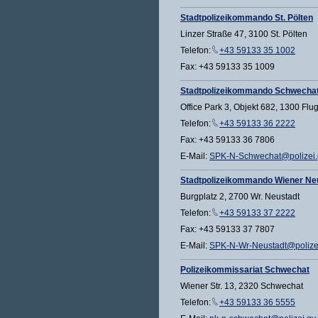
Stadtpolizeikommando St. Pölten
Linzer Straße 47, 3100 St. Pölten
Telefon:
+43 59133 35 1002
Fax: +43 59133 35 1009
Stadtpolizeikommando Schwecha
Office Park 3, Objekt 682, 1300 Flu
Telefon:
+43 59133 36 2222
Fax: +43 59133 36 7806
E-Mail:
SPK-N-Schwechat@polizei.g
Stadtpolizeikommando Wiener Ne
Burgplatz 2, 2700 Wr. Neustadt
Telefon:
+43 59133 37 2222
Fax: +43 59133 37 7807
E-Mail:
SPK-N-Wr-Neustadt@polizei
Polizeikommissariat Schwechat
Wiener Str. 13, 2320 Schwechat
Telefon:
+43 59133 36 5555