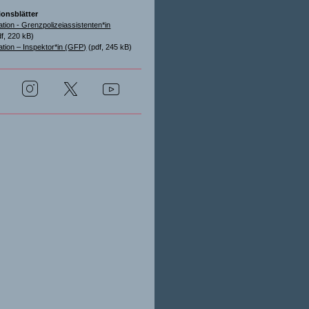
ionsblätter
ation - Grenzpolizeiassistenten*in
f, 220 kB)
ation – Inspektor*in (GFP)
(pdf, 245 kB)