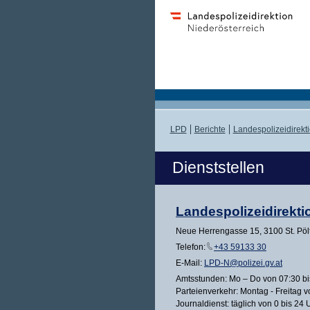
LPD
Berichte
Landespolizeidirekt
Dienststellen
Landespolizeidirekti
Neue Herrengasse 15, 3100 St. Pöl
Telefon:
+43 59133 30
E-Mail:
LPD-N@polizei.gv.at
Amtsstunden: Mo – Do von 07:30 bis
Parteienverkehr: Montag - Freitag v
Journaldienst: täglich von 0 bis 24 