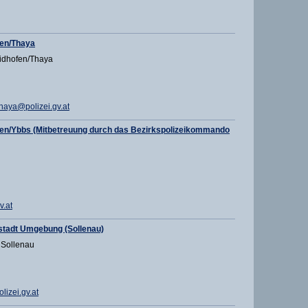
en/Thaya
idhofen/Thaya
aya@polizei.gv.at
en/Ybbs (Mitbetreuung durch das Bezirkspolizeikommando
v.at
stadt Umgebung (Sollenau)
 Sollenau
izei.gv.at