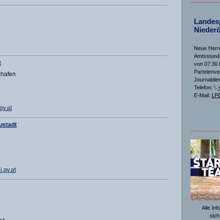
Landesp
Niederö
Neue Herre
Amtsstunde
t
von 07:30 
Parteienve
ghafen
Journaldien
Telefon:
E-Mail:
LPD
v.at
ustadt
.gv.at
Alle In
sich