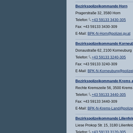
Bezirkspolizeikommando Horn
Pragerstraße 32, 3580 Horn
Telefon:
+43 59133 3430-305
Fax: +43 59133 3430-309
E-Mail:
BPK-N-Horn@polizei.gv.at
Bezirkspolizeikommando Korneu
Donaustraße 62, 2100 Korneuburg
Telefon:
+43 59133 3240-305
Fax: +43 59133 3240-309
E-Mail:
BPK-N-Korneuburg@polizei.
Bezirkspolizeikommando Krems a
Rechte Kremszeile 56, 3500 Krems
Telefon:
+43 59133 3440-305
Fax: +43 59133 3440-309
E-Mail:
BPK-N-Krems-Land@polizei
Bezirkspolizeikommando Lilienfel
Liese Prokop Str. 15, 3180 Lilienfel
Telefon:
+43 59133 3120-305