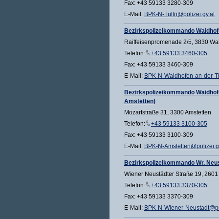
Fax: +43 59133 3280-309
E-Mail:
BPK-N-Tulln@polizei.gv.at
Bezirkspolizeikommando Waidhof
Raiffeisenpromenade 2/5, 3830 Wa
Telefon:
+43 59133 3460-305
Fax: +43 59133 3460-309
E-Mail:
BPK-N-Waidhofen-an-der-Th
Bezirkspolizeikommando Waidhof
Amstetten)
Mozartstraße 31, 3300 Amstetten
Telefon:
+43 59133 3100-305
Fax: +43 59133 3100-309
E-Mail:
BPK-N-Amstetten@polizei.g
Bezirkspolizeikommando Wr. Neu
Wiener Neustädter Straße 19, 2601
Telefon:
+43 59133 3370-305
Fax: +43 59133 3370-309
E-Mail:
BPK-N-Wiener-Neustadt@pol