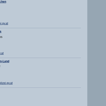
rchen
.gv.at
s
bs
.at
en-Land
f
izei.gv.at