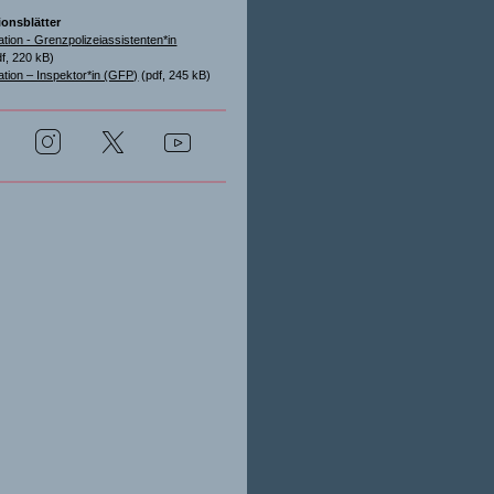
ionsblätter
ation - Grenzpolizeiassistenten*in
f, 220 kB)
ation – Inspektor*in (GFP)
(pdf, 245 kB)