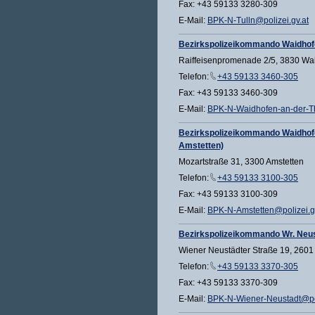
Fax: +43 59133 3280-309
E-Mail:
BPK-N-Tulln@polizei.gv.at
Bezirkspolizeikommando Waidhof
Raiffeisenpromenade 2/5, 3830 Wa
Telefon:
+43 59133 3460-305
Fax: +43 59133 3460-309
E-Mail:
BPK-N-Waidhofen-an-der-Th
Bezirkspolizeikommando Waidhof
Amstetten)
Mozartstraße 31, 3300 Amstetten
Telefon:
+43 59133 3100-305
Fax: +43 59133 3100-309
E-Mail:
BPK-N-Amstetten@polizei.g
Bezirkspolizeikommando Wr. Neu
Wiener Neustädter Straße 19, 2601
Telefon:
+43 59133 3370-305
Fax: +43 59133 3370-309
E-Mail:
BPK-N-Wiener-Neustadt@pol