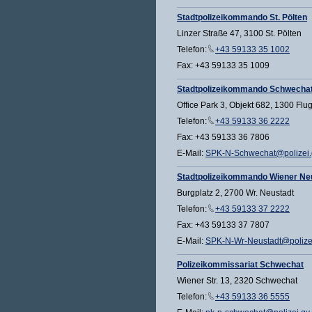
Stadtpolizeikommando St. Pölten
Linzer Straße 47, 3100 St. Pölten
Telefon:
+43 59133 35 1002
Fax: +43 59133 35 1009
Stadtpolizeikommando Schwecha
Office Park 3, Objekt 682, 1300 Flu
Telefon:
+43 59133 36 2222
Fax: +43 59133 36 7806
E-Mail:
SPK-N-Schwechat@polizei.g
Stadtpolizeikommando Wiener Ne
Burgplatz 2, 2700 Wr. Neustadt
Telefon:
+43 59133 37 2222
Fax: +43 59133 37 7807
E-Mail:
SPK-N-Wr-Neustadt@polizei
Polizeikommissariat Schwechat
Wiener Str. 13, 2320 Schwechat
Telefon:
+43 59133 36 5555