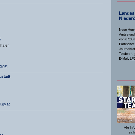
Landesp
Niederö
Neue Herre
Amtsstunde
t
von 07:30 
Parteienve
ghafen
Journaldien
Telefon:
E-Mail:
LPD
v.at
ustadt
.gv.at
Alle In
sich