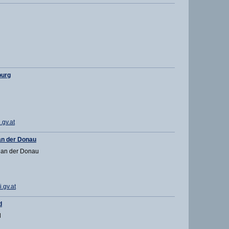
burg
gv.at
n der Donau
 an der Donau
.gv.at
d
d