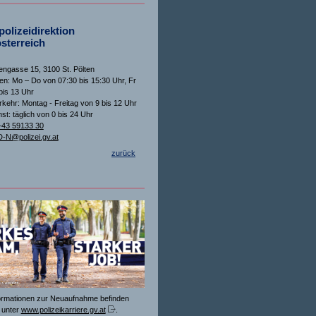
olizeidirektion
sterreich
ngasse 15, 3100 St. Pölten
n: Mo – Do von 07:30 bis 15:30 Uhr, Fr
bis 13 Uhr
rkehr: Montag - Freitag von 9 bis 12 Uhr
st: täglich von 0 bis 24 Uhr
+43 59133 30
-N@polizei.gv.at
zurück
formationen zur Neuaufnahme befinden
 unter
www.polizeikarriere.gv.at
.