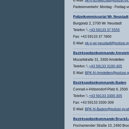
E-Mail:
pk-n-schwechat@polizei.gv.
Parteienverkehr: Montag - Freitag v
Polizeikommissariat Wr. Neustadt
Burgplatz 2, 2700 Wr. Neustadt
Telefon:
+43 59133 37 5555
Fax: +43 59133 37 7800
E-Mail:
pk-n-wr-neustadt@polizei.gv
Bezirkspolizeikommando Amstet
Mozartstraße 31, 3300 Amstetten
Telefon:
+43 59133 3100-305
E-Mail:
BPK-N-Amstetten@polizei.g
Bezirkspolizeikommando Baden
Conrad-v-Hötzendorf-Platz 6, 2500
Telefon:
+43 59133 3300-305
Fax: +43 59133 3300-309
E-Mail:
BPK-N-Baden@polizei.gv.at
Bezirkspolizeikommando Bruck/L
Fischamender Straße 10, 2460 Bruc