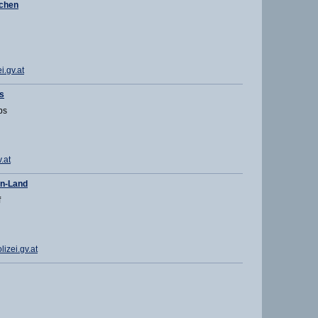
rchen
.gv.at
s
bs
.at
en-Land
f
izei.gv.at