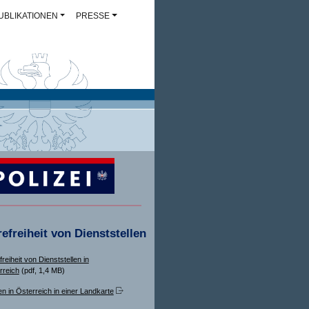
UBLIKATIONEN
PRESSE
refreiheit von Dienststellen
freiheit von Dienststellen in
rreich
(pdf, 1,4 MB)
en in Österreich in einer Landkarte