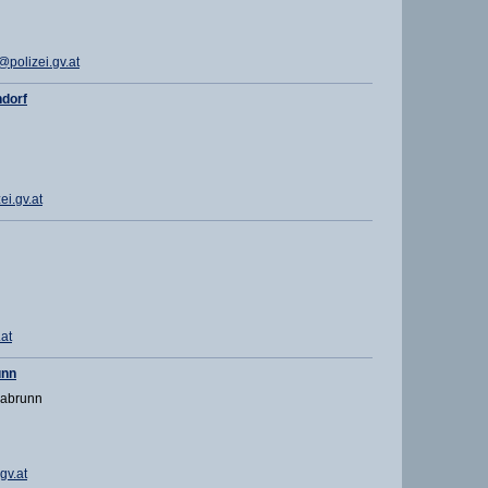
polizei.gv.at
dorf
i.gv.at
at
unn
labrunn
gv.at