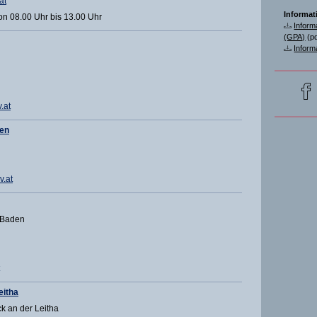
at
Informat
on 08.00 Uhr bis 13.00 Uhr
Inform
(GPA)
(pd
Inform
.at
ten
v.at
 Baden
eitha
k an der Leitha