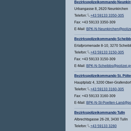
Bezirkspolizeikommando Neunki
Urbangasse 8, 2620 Neunkirchen
Telefon:
+43 59133 3350-305
Fax: +43 59133 3350-309
E-Mail:
BPK-N-Neunkirchen@polizei
Bezirkspolizeikommando Scheibb
Erlafpromenade 8-10, 3270 Scheib
Telefon:
+43 59133 3150-305
Fax: +43 59133 3150-309
E-Mail:
BPK-N-Scheibbs@polizei.gv
Bezirkspolizeikommando St. Pölt
Hauptplatz 4, 3200 Ober-Grafendor
Telefon:
+43 59133 3160-305
Fax: +43 59133 3160-309
E-Mail:
BPK-N-St-Poelten-Land@pol
Bezirkspolizeikommando Tulln
Albrechtsgasse 26-28, 3430 Tulln
Telefon:
+43 59133 3280