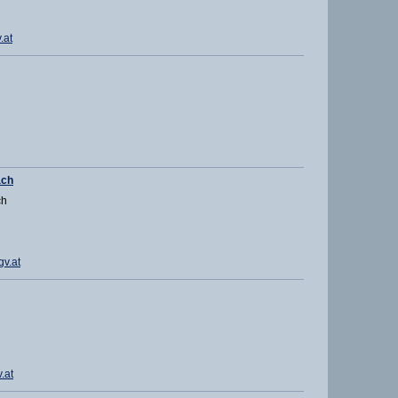
.at
ach
ch
v.at
.at