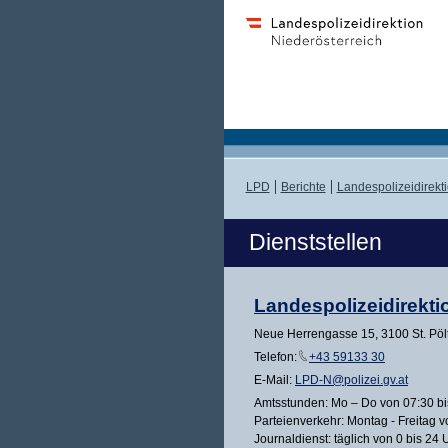
LPD
Berichte
Landespolizeidirekt
Dienststellen
Landespolizeidirekti
Neue Herrengasse 15, 3100 St. Pöl
Telefon:
+43 59133 30
E-Mail:
LPD-N@polizei.gv.at
Amtsstunden: Mo – Do von 07:30 bis
Parteienverkehr: Montag - Freitag v
Journaldienst: täglich von 0 bis 24 