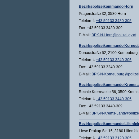
Bezirkspolizeikommando Horn
Pragerstraße 32, 3580 Horn
Telefon:
+43 59133 3430-305
Fax: +43 59133 3430-309
E-Mail:
BPK-N-Horn@polizei.gv.at
Bezirkspolizeikommando Korneu
Donaustraße 62, 2100 Korneuburg
Telefon:
+43 59133 3240-305
Fax: +43 59133 3240-309
E-Mail:
BPK-N-Korneuburg@polizei.
Bezirkspolizeikommando Krems a
Rechte Kremszeile 56, 3500 Krems
Telefon:
+43 59133 3440-305
Fax: +43 59133 3440-309
E-Mail:
BPK-N-Krems-Land@polizei
Bezirkspolizeikommando Lilienfel
Liese Prokop Str. 15, 3180 Lilienfel
Telefon:
+43 59133 3120-305