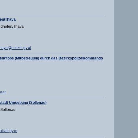
en/Thaya
idhofen/Thaya
aya@polizei.gv.at
en/Ybbs (Mitbetreuung durch das Bezirkspolizeikommando
v.at
stadt Umgebung (Sollenau)
 Sollenau
izei.gv.at