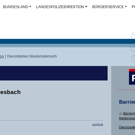
BUNDESLAND
LANDESPOLIZEIDIREKTION
BÜRGERSERVICE
P
ion
Dienststellen Niederösterreich
rbesbach
Barrie
Barriere
Niederöste
zurück
Dienststell