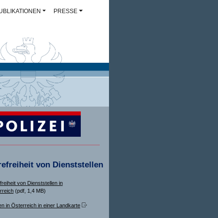
UBLIKATIONEN
PRESSE
refreiheit von Dienststellen
freiheit von Dienststellen in
rreich
(pdf, 1,4 MB)
en in Österreich in einer Landkarte