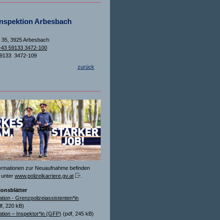
inspektion Arbesbach
 35, 3925 Arbesbach
+43 59133 3472-100
59133 3472-109
zurück
formationen zur Neuaufnahme befinden
 unter
www.polizeikarriere.gv.at
.
ionsblätter
ation - Grenzpolizeiassistenten*in
f, 220 kB)
ation – Inspektor*in (GFP)
(pdf, 245 kB)