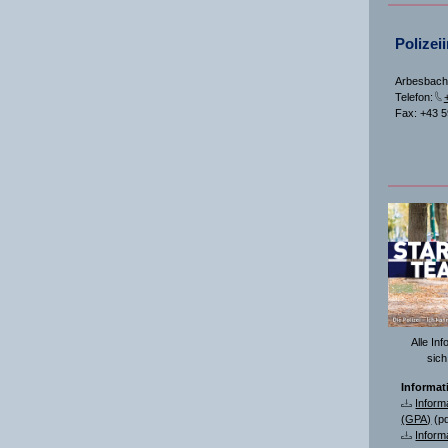
Polizei
Arbesbach
Telefon:
Fax: +43 
Alle In
sich
Informat
Inform
(GPA)
(pd
Inform