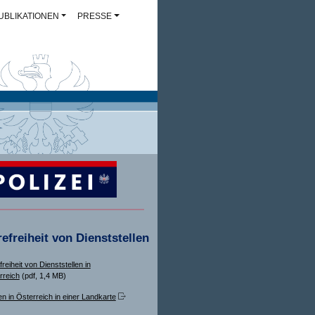
UBLIKATIONEN
PRESSE
refreiheit von Dienststellen
freiheit von Dienststellen in
rreich
(pdf, 1,4 MB)
en in Österreich in einer Landkarte