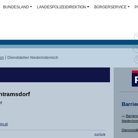
BUNDESLAND
LANDESPOLIZEIDIREKTION
BÜRGERSERVICE
P
ion
Dienststellen Niederösterreich
ntramsdorf
rf
Barrie
Barriere
Niederöste
gv.at
Dienststell
zurück