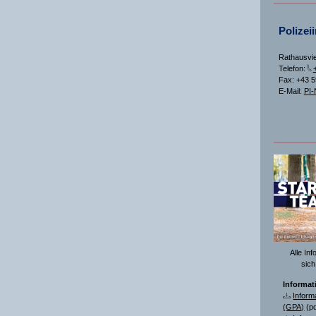
Polizei
Rathausvie
Telefon:
Fax: +43 
E-Mail:
PI-
Alle In
sich
Informat
Inform
(GPA)
(pd