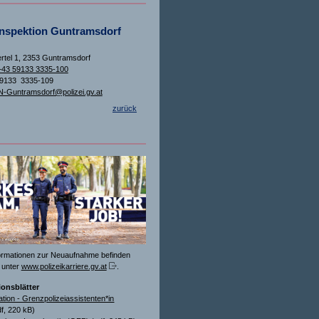
inspektion Guntramsdorf
rtel 1, 2353 Guntramsdorf
+43 59133 3335-100
59133 3335-109
N-Guntramsdorf@polizei.gv.at
zurück
formationen zur Neuaufnahme befinden
 unter
www.polizeikarriere.gv.at
.
ionsblätter
ation - Grenzpolizeiassistenten*in
f, 220 kB)