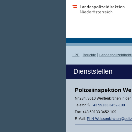
LPD
Berichte
Landespolizeidirekt
Dienststellen
Polizeiinspektion W
Nr 284, 3610 Weißenkirchen in de
Telefon:
+43 59133 3452-100
Fax: +43 59133 3452-109
E-Mail:
PI-N-Weissenkirchen@polize