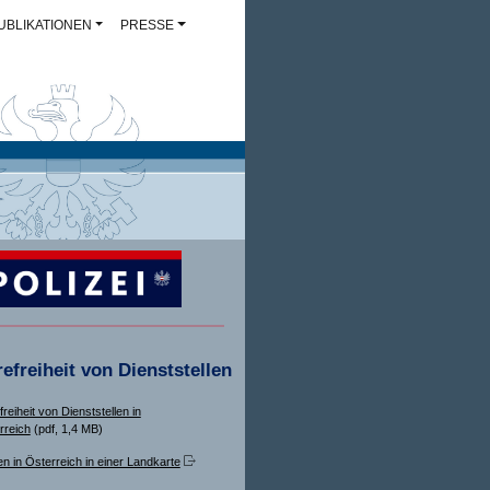
UBLIKATIONEN
PRESSE
refreiheit von Dienststellen
freiheit von Dienststellen in
rreich
(pdf, 1,4 MB)
en in Österreich in einer Landkarte