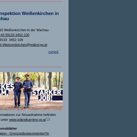
inspektion Weißenkirchen in
chau
10 Weißenkirchen in der Wachau
+43 59133 3452-100
59133 3452-109
N-Weissenkirchen@polizei.gv.at
zurück
formationen zur Neuaufnahme befinden
 unter
www.polizeikarriere.gv.at
.
ionsblätter
ation - Grenzpolizeiassistenten*in