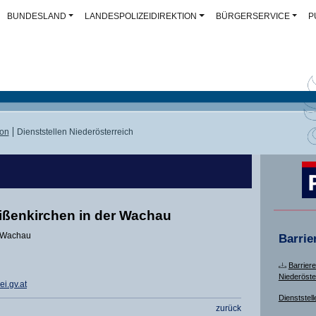
BUNDESLAND
LANDESPOLIZEIDIREKTION
BÜRGERSERVICE
P
ion
Dienststellen Niederösterreich
eißenkirchen in der Wachau
r Wachau
Barrie
Barriere
Niederöste
i.gv.at
Dienststell
zurück