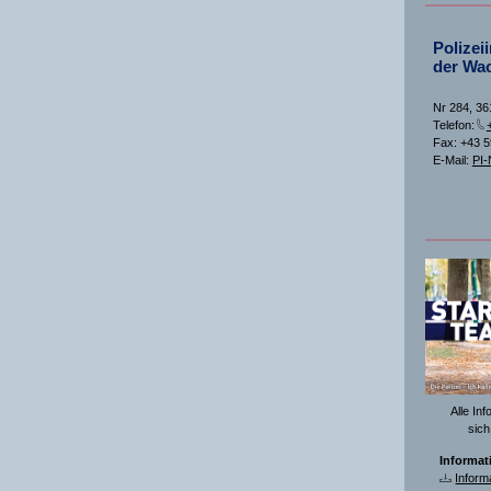
Polizei
der Wa
Nr 284, 36
Telefon:
Fax: +43 
E-Mail:
PI-
Alle In
sich
Informat
Inform