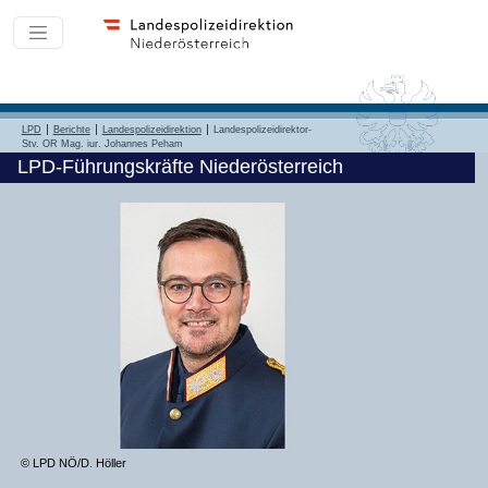
LPD
Berichte
Landespolizeidirektion
Landespolizeidirektor-
Stv. OR Mag. iur. Johannes Peham
LPD-Führungskräfte Niederösterreich
© LPD NÖ/D. Höller