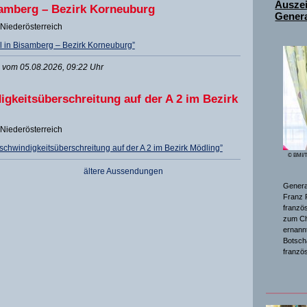
Ausze
samberg – Bezirk Korneuburg
Genera
Niederösterreich
l in Bisamberg – Bezirk Korneuburg”
vom 05.08.2026, 09:22 Uhr
gkeitsüberschreitung auf der A 2 im Bezirk
Niederösterreich
chwindigkeitsüberschreitung auf der A 2 im Bezirk Mödling”
© BMI/T
ältere Aussendungen
General
Franz 
franzö
zum Ch
ernannt
Botsch
franzö