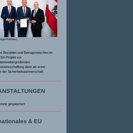
Jürgen Makowecz
es Bezahlen und Betrugsmaschen im
Ein Projekt zur
tionenübergreifenden
tseinsschaffung dient als erste
ive der Sicherheitspartnerschaft.
ANSTALTUNGEN
rmine gespeichert
rnationales & EU