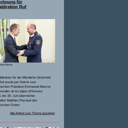
ichnung für
ldirektor Ruf
obias Bosina
direktor für die öffentliche Sicherheit
Ruf wurde per Dekret vom
sischen Präsident Emmanuel Macron
evalier de la Légion d’Honneur
. Am 30. Juni überreichte
after Matthieu Peyraud den
sischen Orden.
Alle Artikel zum Thema anzeigen