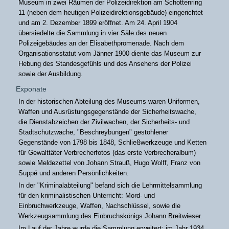
Museum in zwei Räumen der Polizeidirektion am Schottenring
11 (neben dem heutigen Polizeidirektionsgebäude) eingerichtet
und am 2. Dezember 1899 eröffnet. Am 24. April 1904
übersiedelte die Sammlung in vier Säle des neuen
Polizeigebäudes an der Elisabethpromenade. Nach dem
Organisationsstatut vom Jänner 1900 diente das Museum zur
Hebung des Standesgefühls und des Ansehens der Polizei
sowie der Ausbildung.
Exponate
In der historischen Abteilung des Museums waren Uniformen,
Waffen und Ausrüstungsgegenstände der Sicherheitswache,
die Dienstabzeichen der Zivilwachen, der Sicherheits- und
Stadtschutzwache, "Beschreybungen" gestohlener
Gegenstände von 1798 bis 1848, Schließwerkzeuge und Ketten
für Gewalttäter Verbrecherfotos (das erste Verbrecheralbum)
sowie Meldezettel von Johann Strauß, Hugo Wolff, Franz von
Suppé und anderen Persönlichkeiten.
In der "Kriminalabteilung" befand sich die Lehrmittelsammlung
für den kriminalistischen Unterricht: Mord- und
Einbruchwerkzeuge, Waffen, Nachschlüssel, sowie die
Werkzeugsammlung des Einbruchskönigs Johann Breitwieser.
Im Lauf der Jahre wurde die Sammlung erweitert; im Jahr 1934