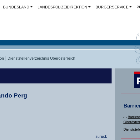
BUNDESLAND
LANDESPOLIZEIDIREKTION
BÜRGERSERVICE
P
ion
Dienststellenverzeichnis Oberösterreich
ando Perg
Barrie
Barriere
Oberösterr
Dienststell
zurück