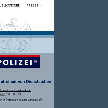
UBLIKATIONEN
PRESSE
refreiheit von Dienststellen
freiheit von Dienststellen in
eich
(pdf, 982 kB)
en in Österreich in einer Landkarte