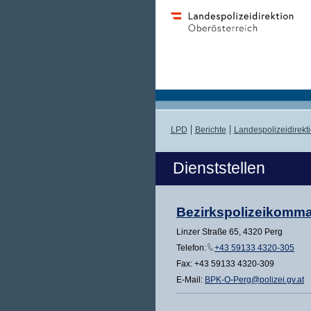
LPD
Berichte
Landespolizeidirekt
Dienststellen
Bezirkspolizeikomm
Linzer Straße 65, 4320 Perg
Telefon:
+43 59133 4320-305
Fax: +43 59133 4320-309
E-Mail:
BPK-O-Perg@polizei.gv.at