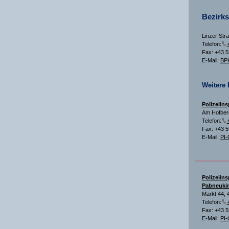
Bezirk
Linzer Str
Telefon:
Fax: +43 
E-Mail:
BPK
Weitere 
Polizeiin
Am Hofberg
Telefon:
Fax: +43 
E-Mail:
PI-
Polizeiins
Pabneuki
Markt 44, 
Telefon:
Fax: +43 
E-Mail:
PI-