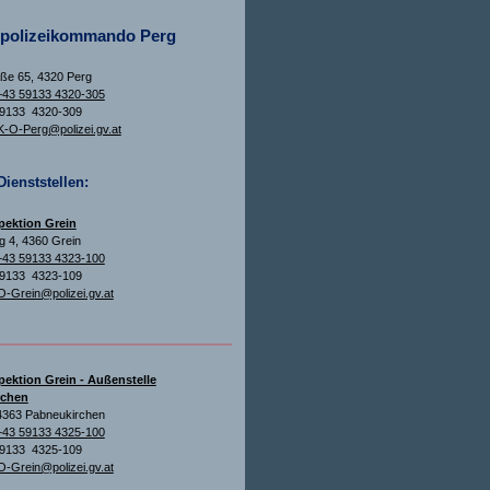
spolizeikommando Perg
aße 65, 4320 Perg
+43 59133 4320-305
59133 4320-309
-O-Perg@polizei.gv.at
Dienststellen:
spektion Grein
 4, 4360 Grein
+43 59133 4323-100
59133 4323-109
O-Grein@polizei.gv.at
pektion Grein - Außenstelle
rchen
4363 Pabneukirchen
+43 59133 4325-100
59133 4325-109
O-Grein@polizei.gv.at