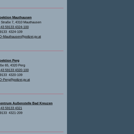
spektion Mauthausen
r Straße 7, 4310 Mauthausen
+43 59133 4324-100
59133 4324-109
O-Mauthausen@polizei.gv.at
spektion Perg
aße 65, 4320 Perg
+43 59133 4320-100
59133 4320-109
O-Perg@polizei.gv.at
entrum Außenstelle Bad Kreuzen
+43 59133 4321
59133 4321-209