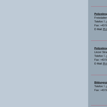
Polizeiin
Freistädte
Telefon:
Fax: +43 
E-Mail:
PI-
Polizeiin
Linzer Str
Telefon:
Fax: +43 
E-Mail:
PI-
Bildungsz
Telefon:
Fax: +43 