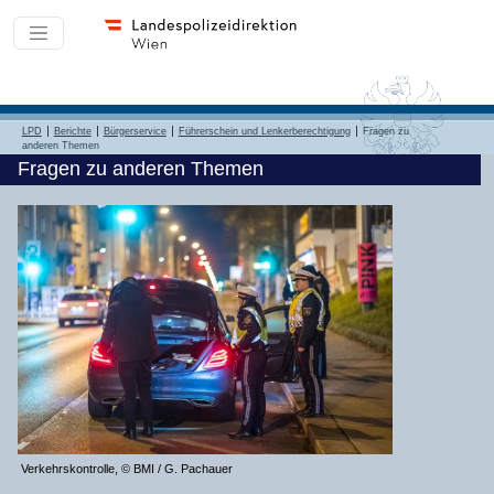
LPD
Berichte
Bürgerservice
Führerschein und Lenkerberechtigung
Fragen zu
anderen Themen
Fragen zu anderen Themen
Verkehrskontrolle, © BMI / G. Pachauer