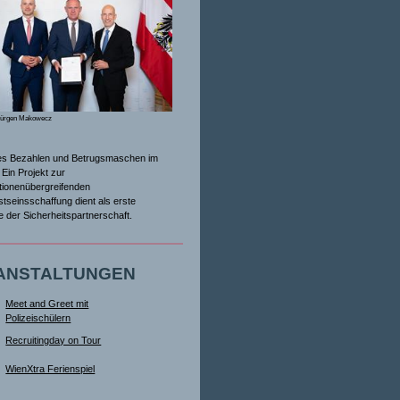
Jürgen Makowecz
es Bezahlen und Betrugsmaschen im
Ein Projekt zur
tionenübergreifenden
tseinsschaffung dient als erste
ive der Sicherheitspartnerschaft.
ANSTALTUNGEN
Meet and Greet mit
Polizeischülern
Recruitingday on Tour
WienXtra Ferienspiel