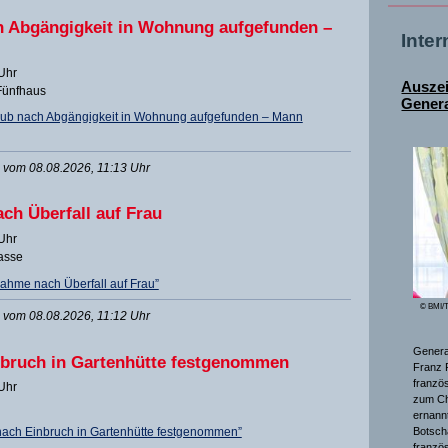
h Abgängigkeit in Wohnung aufgefunden –
Inte
 Uhr
Ausze
-Fünfhaus
Genera
 Bub nach Abgängigkeit in Wohnung aufgefunden – Mann
vom 08.08.2026, 11:13 Uhr
ch Überfall auf Frau
 Uhr
gasse
ahme nach Überfall auf Frau”
© BMI/T
vom 08.08.2026, 11:12 Uhr
General
nbruch in Gartenhütte festgenommen
Franz 
franzö
 Uhr
zum Ch
ernannt
Botsch
nach Einbruch in Gartenhütte festgenommen”
franzö