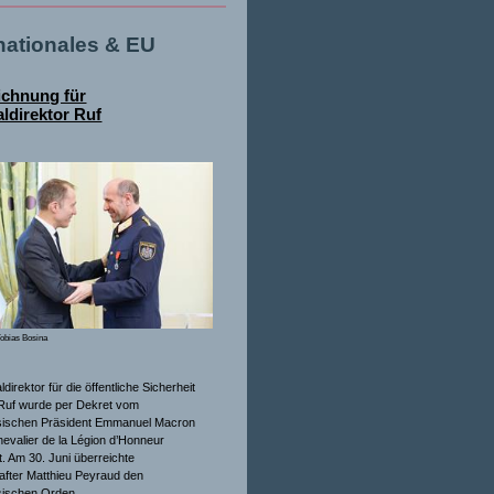
rnationales & EU
ichnung für
ldirektor Ruf
obias Bosina
direktor für die öffentliche Sicherheit
Ruf wurde per Dekret vom
sischen Präsident Emmanuel Macron
evalier de la Légion d’Honneur
. Am 30. Juni überreichte
after Matthieu Peyraud den
sischen Orden.