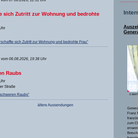
Inte
e sich Zutritt zur Wohnung und bedrohte
Ausze
 Uhr
Genera
chaffte sich Zutritt zur Wohnung und bedrohte Frau”
vom 06.08.2026, 19:38 Uhr
en Raubs
 Uhr
ger Straße
 schweren Raubs”
© BMI/T
ältere Aussendungen
General
Franz 
franzö
zum Ch
ernannt
Botsch
franzö