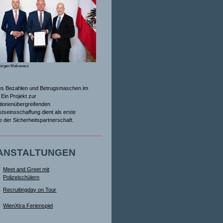
Jürgen Makowecz
es Bezahlen und Betrugsmaschen im
Ein Projekt zur
tionenübergreifenden
tseinsschaffung dient als erste
ive der Sicherheitspartnerschaft.
ANSTALTUNGEN
Meet and Greet mit
Polizeischülern
Recruitingday on Tour
WienXtra Ferienspiel