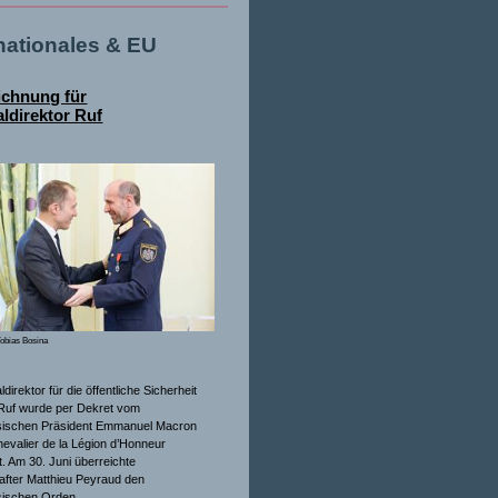
rnationales & EU
ichnung für
ldirektor Ruf
obias Bosina
direktor für die öffentliche Sicherheit
Ruf wurde per Dekret vom
sischen Präsident Emmanuel Macron
evalier de la Légion d’Honneur
. Am 30. Juni überreichte
after Matthieu Peyraud den
sischen Orden.