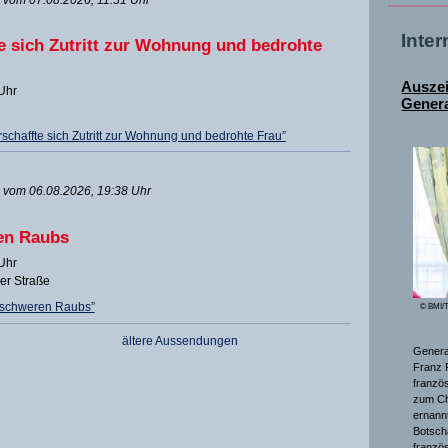
Inte
e sich Zutritt zur Wohnung und bedrohte
Ausze
 Uhr
Genera
chaffte sich Zutritt zur Wohnung und bedrohte Frau”
vom 06.08.2026, 19:38 Uhr
en Raubs
 Uhr
ger Straße
 schweren Raubs”
© BMI/T
ältere Aussendungen
General
Franz 
franzö
zum Ch
ernannt
Botsch
franzö