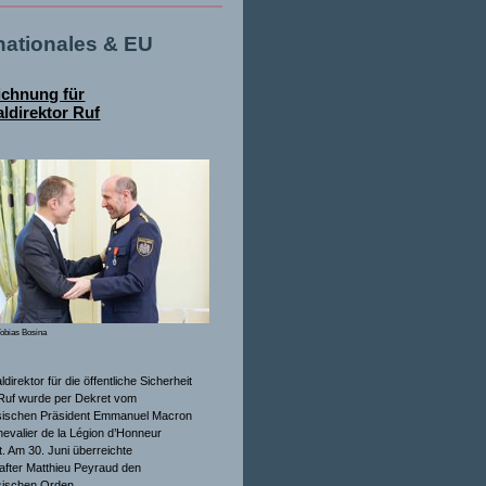
rnationales & EU
ichnung für
ldirektor Ruf
obias Bosina
direktor für die öffentliche Sicherheit
Ruf wurde per Dekret vom
sischen Präsident Emmanuel Macron
evalier de la Légion d’Honneur
. Am 30. Juni überreichte
after Matthieu Peyraud den
sischen Orden.