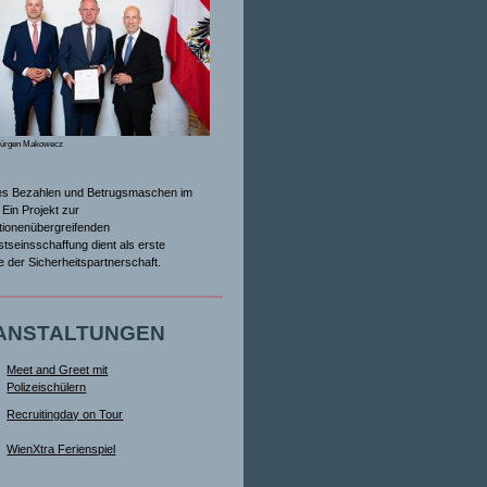
Jürgen Makowecz
es Bezahlen und Betrugsmaschen im
Ein Projekt zur
tionenübergreifenden
tseinsschaffung dient als erste
ive der Sicherheitspartnerschaft.
ANSTALTUNGEN
Meet and Greet mit
Polizeischülern
Recruitingday on Tour
WienXtra Ferienspiel