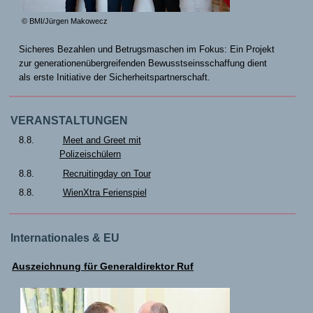
© BMI/Jürgen Makowecz
Sicheres Bezahlen und Betrugsmaschen im Fokus: Ein Projekt
zur generationenübergreifenden Bewusstseinsschaffung dient
als erste Initiative der Sicherheitspartnerschaft.
VERANSTALTUNGEN
8.8.
Meet and Greet mit
Polizeischülern
8.8.
Recruitingday on Tour
8.8.
WienXtra Ferienspiel
Internationales & EU
Auszeichnung für Generaldirektor Ruf