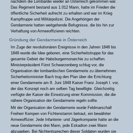
nachdem die Lombardei wieder an Österreich gekommen war.
Das Regiment bestand aus 1.012 Mann, hatte im Frieden die
öffentliche Sicherheit aufrecht zu erhalten und war im Krieg
Kampftruppe und Militärpolizei. Die Angehörigen der
Gendarmerie hatten weitgehende Befugnisse, die bis hin zur
Verhaftung von Armeeoffizieren reichten.
Gründung der Gendarmerie in Österreich
Im Zuge der revolutionären Ereignisse in den Jahren 1848 bis
1849 wurde die Idee geboren, eine Sicherheitstruppe für das
gesamte Gebiet der Habsburgermonarchie zu schaffen.
Ministerpräsident Fürst Schwarzenberg schlug vor, die
Organisation der lombardischen Gendarmerie zu übernehmen.
Sicherheitsminister Bach trug den Plan über die Errichtung
einer Gendarmerie am 8. Juni 1849 Kaiser Franz Joseph I. vor,
der das Konzept noch am selben Tag bewilligte. Gleichzeitig
verfügte der Kaiser die Einsetzung einer Kommission, die die
nähere Organisation der Gendarmerie regeln sollte.
Mit der Organisation der Gendarmerie wurde Feldmarschall
Freiherr Kempen von Fichtenstamm betraut, ein bewährter
Armeeoffizier. Jede Infanterie- und Jägerkompanie hatte an die
neue Gendarmerie drei Mann, jede Eskadron zwei Mann
abzugeben. Bei Nichtentsprechen dieser Soldaten wurden sie