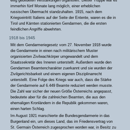
eilig gebildeten Verstärkungen organisiert. Dieser Truppe war es
immerhin fünf Monate lang möglich, einer erheblichen
russischen Übermacht standzuhalten. 1915, nach dem
Kriegseintritt Italiens auf der Seite der Entente, waren es die in
Tirol und Kärnten stationierten Gendarmen, die die ersten
feindlichen Angriffe abwehrten.
1918 bis 1945
Mit dem Gendarmeriegesetz vom 27. November 1918 wurde
die Gendarmerie in einen nach militärischem Muster
organisierten Zivilwachkörper umgewandelt und dem
Staatssekretär des Inneren unterstellt. Außerdem wurde den
Gendarmen Beamtencharakter zuerkannt und sie wurden der
Zivilgerichtsbarkeit und einem eigenen Disziplinarrecht
unterstellt. Eine Folge des Kriegs war auch, dass die Stärke
der Gendarmerie auf 6.449 Beamte reduziert werden musste.
Die Zahl war sicher der neuen Größe Österreichs angepasst,
bedeutete aber für die zahlreichen Beamten, die aus den
ehemaligen Kronländern in die Republik gekommen waren,
einen harten Schlag.
Im August 1921 marschierte die Bundesgendarmerie in das
Burgenland ein, um dieses Land, das im Friedensvertrag von
St. Germain Österreich zugesprochen worden war, in Besitz zu