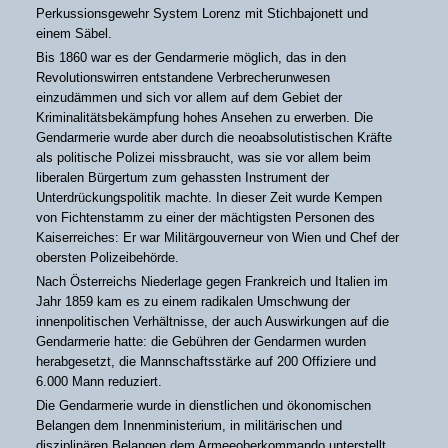
Perkussionsgewehr System Lorenz mit Stichbajonett und
einem Säbel.
Bis 1860 war es der Gendarmerie möglich, das in den
Revolutionswirren entstandene Verbrecherunwesen
einzudämmen und sich vor allem auf dem Gebiet der
Kriminalitätsbekämpfung hohes Ansehen zu erwerben. Die
Gendarmerie wurde aber durch die neoabsolutistischen Kräfte
als politische Polizei missbraucht, was sie vor allem beim
liberalen Bürgertum zum gehassten Instrument der
Unterdrückungspolitik machte. In dieser Zeit wurde Kempen
von Fichtenstamm zu einer der mächtigsten Personen des
Kaiserreiches: Er war Militärgouverneur von Wien und Chef der
obersten Polizeibehörde.
Nach Österreichs Niederlage gegen Frankreich und Italien im
Jahr 1859 kam es zu einem radikalen Umschwung der
innenpolitischen Verhältnisse, der auch Auswirkungen auf die
Gendarmerie hatte: die Gebühren der Gendarmen wurden
herabgesetzt, die Mannschaftsstärke auf 200 Offiziere und
6.000 Mann reduziert.
Die Gendarmerie wurde in dienstlichen und ökonomischen
Belangen dem Innenministerium, in militärischen und
disziplinären Belangen dem Armeeoberkommando unterstellt.