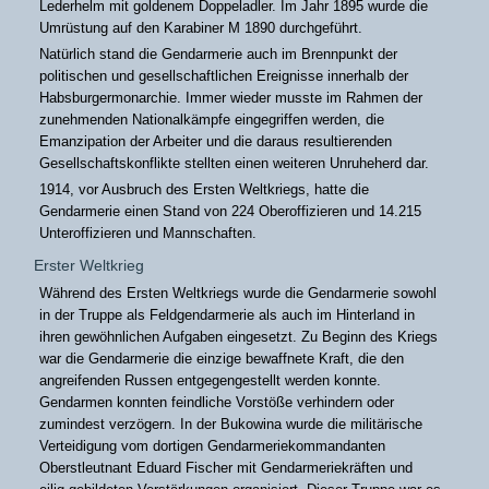
Lederhelm mit goldenem Doppeladler. Im Jahr 1895 wurde die
Umrüstung auf den Karabiner M 1890 durchgeführt.
Natürlich stand die Gendarmerie auch im Brennpunkt der
politischen und gesellschaftlichen Ereignisse innerhalb der
Habsburgermonarchie. Immer wieder musste im Rahmen der
zunehmenden Nationalkämpfe eingegriffen werden, die
Emanzipation der Arbeiter und die daraus resultierenden
Gesellschaftskonflikte stellten einen weiteren Unruheherd dar.
1914, vor Ausbruch des Ersten Weltkriegs, hatte die
Gendarmerie einen Stand von 224 Oberoffizieren und 14.215
Unteroffizieren und Mannschaften.
Erster Weltkrieg
Während des Ersten Weltkriegs wurde die Gendarmerie sowohl
in der Truppe als Feldgendarmerie als auch im Hinterland in
ihren gewöhnlichen Aufgaben eingesetzt. Zu Beginn des Kriegs
war die Gendarmerie die einzige bewaffnete Kraft, die den
angreifenden Russen entgegengestellt werden konnte.
Gendarmen konnten feindliche Vorstöße verhindern oder
zumindest verzögern. In der Bukowina wurde die militärische
Verteidigung vom dortigen Gendarmeriekommandanten
Oberstleutnant Eduard Fischer mit Gendarmeriekräften und