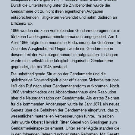
Durch die Unterstellung unter die Zivilbehörden wurde die
Gendarmerie oft zu nicht ihren eigentlichen Aufgaben
entsprechenden Tätigkeiten verwendet und nahm dadurch an
Effizienz ab.
1866 wurden die zehn verbleibenden Gendarmerieregimenter in
fünfzehn Landesgendarmeriekommanden umgegliedert. Am 1.
April 1866 folgte eine neuerliche Reduzierung der Gebühren. Im
Zuge des Ausgleichs mit Ungarn wurde die Gendarmerie in
diesem Teil der Habsburgermonarchie aufgelassen. In Ungarn
wurde eine selbständige königlich ungarische Gendarmerie
gegründet, die bis 1945 bestand.
Die unbefriedigende Situation der Gendarmerie und die
gleichzeitige Notwendigkeit einer effizienten Sicherheitstruppe
ließ den Ruf nach einer Gendarmeriereform aufkommen. Noch
1868 verabschiedete das Abgeordnetenhaus eine Resolution
über die Neuorganisation der Gendarmerie. Als erstes Zeichen
für die kommenden Änderungen wurde im Jahr 1871 ein neues
Gesetz über die Gebühren der Gendarmerie eingeführt, das zu
wesentlichen materiellen Verbesserungen führte. Im selben
Jahr wurde Oberst Heinrich Ritter Giesel von Gieslingen zum
Gendarmerieinspektor ernannt. Unter seiner Ägide standen die
in den folgenden Jahren durchgeführten Reformen. Mit Gesetz