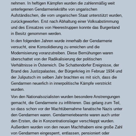
nehmen. In heftigen Kämpfen wurden die zahlenmäßig weit
unterlegenen Gendarmeriekräfte von ungarischen
Aufständischen, die vom ungarischen Staat unterstützt wurden,
zurückgeworfen. Erst nach Abhaltung einer Volksabstimmung
und des Einsatzes von Heerestruppen konnte das Burgenland
in Besitz genommen werden.
In den folgenden Jahren wurde innerhalb der Gendarmerie
versucht, eine Konsolidierung zu erreichen und die
Modernisierung voranzutreiben. Diese Bemühungen waren
überschattet von der Radikalisierung der politischen
Verhältnisse in Österreich. Die Schattendorfer Ereignisse, der
Brand des Justizpalastes, der Bürgerkrieg im Februar 1934 und
der Juliputsch im selben Jahr brachten es mit sich, dass die
Gendarmen neuerlich in innerpolitische Kämpfe verstrickt
wurden.
Von den Nationalsozialisten wurden besondere Anstrengungen
gemacht, die Gendarmerie zu infiltrieren. Das gelang zum Teil,
so dass schon vor der Machtübernahme fanatische Nazis unter
den Gendarmen waren. Gendarmeriebeamte waren auch unter
den Ersten, die in Konzentrationslager verschleppt wurden.
Außerdem wurden von den neuen Machthabern eine große Zahl
von Gendarmen eingesperrt, entlassen, pensioniert oder