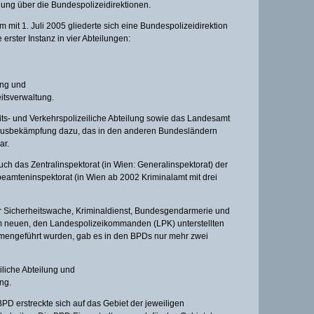
ung über die Bundespolizeidirektionen.
rm mit 1. Juli 2005 gliederte sich eine Bundespolizeidirektion
erster Instanz in vier Abteilungen:
ung und
itsverwaltung.
ts- und Verkehrspolizeiliche Abteilung sowie das Landesamt
smusbekämpfung dazu, das in den anderen Bundesländern
ar.
h das Zentralinspektorat (in Wien: Generalinspektorat) der
eamteninspektorat (in Wien ab 2002 Kriminalamt mit drei
er Sicherheitswache, Kriminaldienst, Bundesgendarmerie und
m neuen, den Landespolizeikommanden (LPK) unterstellten
engeführt wurden, gab es in den BPDs nur mehr zwei
iliche Abteilung und
ng.
BPD erstreckte sich auf das Gebiet der jeweiligen