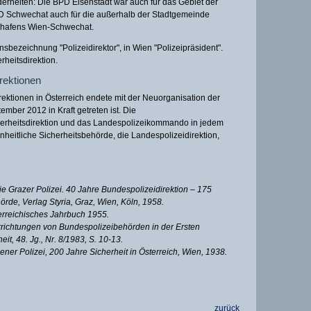
rheiten: Die BPD Eisenstadt war auch für das Gebiet der
PD Schwechat auch für die außerhalb der Stadtgemeinde
ghafens Wien-Schwechat.
nsbezeichnung "Polizeidirektor", in Wien "Polizeipräsident".
rheitsdirektion.
rektionen
ektionen in Österreich endete mit der Neuorganisation der
mber 2012 in Kraft getreten ist. Die
cherheitsdirektion und das Landespolizeikommando in jedem
heitliche Sicherheitsbehörde, die Landespolizeidirektion,
ie Grazer Polizei. 40 Jahre Bundespolizeidirektion – 175
örde, Verlag Styria, Graz, Wien, Köln, 1958.
erreichisches Jahrbuch 1955.
Errichtungen von Bundespolizeibehörden in der Ersten
eit, 48. Jg., Nr. 8/1983, S. 10-13.
r Polizei, 200 Jahre Sicherheit in Österreich, Wien, 1938.
zurück