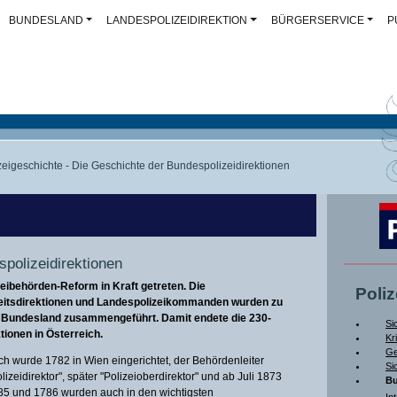
BUNDESLAND
LANDESPOLIZEIDIREKTION
BÜRGERSERVICE
P
zeigeschichte - Die Geschichte der Bundespolizeidirektionen
polizeidirektionen
eibehörden-Reform in Kraft getreten. Die
Poli
heitsdirektionen und Landespolizeikommanden wurden zu
ro Bundesland zusammengeführt. Damit endete die 230-
Si
tionen in Österreich.
Kr
Ge
eich wurde 1782 in Wien eingerichtet, der Behördenleiter
Si
izeidirektor", später "Polizeioberdirektor" und ab Juli 1873
Bu
785 und 1786 wurden auch in den wichtigsten