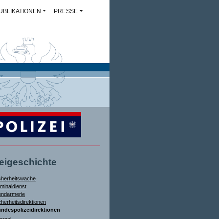
UBLIKATIONEN
PRESSE
zeigeschichte
cherheitswache
iminaldienst
ndarmerie
cherheitsdirektionen
ndespolizeidirektionen