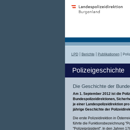
LPD
Berichte
Publikationen
Poli
Polizeigeschichte
Die Geschichte der Bundes
Am 1. September 2012 ist die Poliz
Bundespolizeidirektionen, Sicher
je einer Landespolizeidirektion p
jährige Geschichte der Polizeidirek
Die erste Polizeidirektion in Österr
führte die Funktionsbezeichnung "Pol
"Polizeipräsident". In den Jahren 1