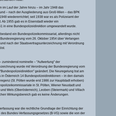
im Lauf der Jahre hinzu – im Jahr 1948 das
 und – nach der Ausgliederung aus Groß-Wien – das BPK
48 wiedererrichtet; seit 1938 war es als Polizeiamt der
lt. Ab 1955 gab es in Eisenstadt wieder ein
1 in eine Bundespolizeidirektion umgewandelt wurde.
 bestand ein Bundespolizeikommissariat, allerdings nicht
r Bundesregierung vom 26. Oktober 1954 über Verlangen
 und nach der Staatsvertragsunterzeichnung mit Verordnung
öst.
– zumindenst nominelle – "Aufwertung" der
ezeichnung wurde mit Verordnung der Bundesregierung vom
"Bundespolizeidirektion" geändert. Die Neuregelung trat am
es in Österreich 14 Bundespolizeidirektionen – in den damals
egenz (St. Pölten wurde erst 1986 zur Hauptstadt erhoben)
polizeikommissariate in St. Pölten, Wiener Neustadt und
 und Wels (Oberösterreich), Leoben (Steiermark) und Villach
lichen Wirkungsbereich gab es keine Änderungen.
erfassung war die rechtliche Grundlage der Einrichtung der
8c des Bundes-Verfassungsgesetzes (B-VG) sowie die von der