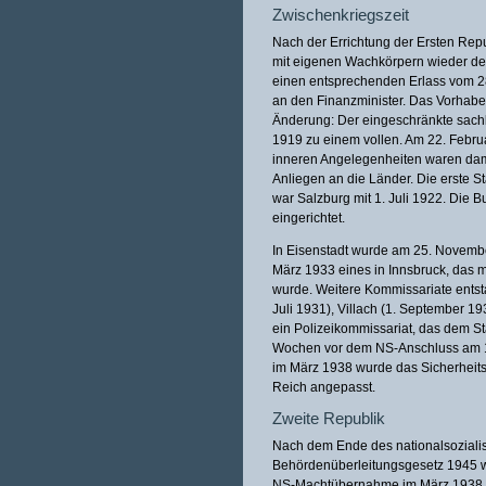
Zwischenkriegszeit
Nach der Errichtung der Ersten Repu
mit eigenen Wachkörpern wieder de
einen entsprechenden Erlass vom 2
an den Finanzminister. Das Vorhabe
Änderung: Der eingeschränkte sachli
1919 zu einem vollen. Am 22. Febr
inneren Angelegenheiten waren da
Anliegen an die Länder. Die erste St
war Salzburg mit 1. Juli 1922. Die B
eingerichtet.
In Eisenstadt wurde am 25. Novembe
März 1933 eines in Innsbruck, das m
wurde. Weitere Kommissariate entstan
Juli 1931), Villach (1. September 1
ein Polizeikommissariat, das dem Stat
Wochen vor dem NS-Anschluss am 1.
im März 1938 wurde das Sicherheit
Reich angepasst.
Zweite Republik
Nach dem Ende des nationalsoziali
Behördenüberleitungsgesetz 1945 wie
NS-Machtübernahme im März 1938 b