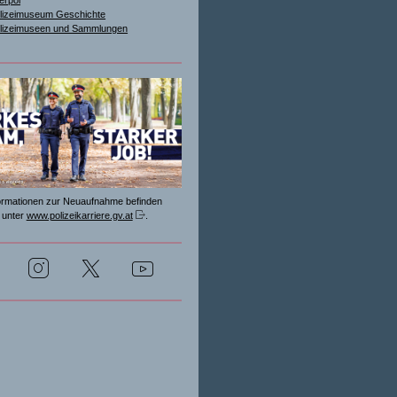
terpol
lizeimuseum Geschichte
lizeimuseen und Sammlungen
formationen zur Neuaufnahme befinden
 unter
www.polizeikarriere.gv.at
.