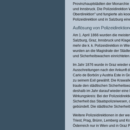
Provinzhauptstädten der Monarchie P
und Innsbruck. Die Polizeidirektion 
Oberdirektion" und fungierte als koo
Polizeidirektion und in Salzburg ein
Auflösung von Polizeidirektio
Am 1. April 1866 wurden die meisten 
Salzburg, Graz, Innsbruck und Klage
mehr die k. k. Polizeidirektion in W
wurden an die Magistrate der Städte
und Sicherheitswachen einrichteten
Im Jahr 1876 wurde in Graz wieder e
Ausschreitungen nach der Ankunft d
Carlo de Borbón y Austria Este in G
zu seinem Exil gewählt. Die Krawall
traute den städtischen Sicherheitswa
deshalb im Jahr darauf wieder eine P
Wirkungskreis: Bei der Polizeidirekt
Sicherheit das Staatspolizeiwesen
gebündelt. Die städtische Sicherhei
Weitere Polizeidirektionen in der w
Triest, Prag, Brünn, Lemberg und K
Österreich nur in Wien und in Graz P