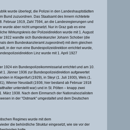
blik wurde überlegt, die Polizei in den Landeshauptstädten
m Bund zuzuordnen. Das Staatsamt des Innern richtetete
8. Februar 1919, Zahl 7594, an die Landesregierungen und
n wurde aber nicht umgesetzt. Nur in Graz gab es eine
che Wirkungskreis der Polizeidirektion wurde mit 1. August
uar 1922 wandte sich Bundeskanzler Johann Schober (die
mals dem Bundeskanzleramt zugeordnet) mit dem gleichen
adt, in der nun eine Bundespolizeidirektion errichtet wurde,
undespolizeidirektion Linz wurde mit 1. April 1927
r 1924 ein Bundespolizeikommissariat errichtet und am 10.
it 1. Jänner 1936 zur Bundespolizeidirektion aufgewertet
den in Klagenfurt (1929), in Steyr (1. Juli 1930), Wels (1.
931), Wiener Neustadt (1936; hier bestand ab Februar 1918
thalter unterstellt war) und in St. Pölten – knapp zwei
 März 1938. Nach dem Einmarsch der Nationalsozialisten
swesen in der "Ostmark" umgestaltet und dem Deutschen
stischen Regimes wurde mit dem
der die behördliche Struktur eingesetzt, wie sie vor der
estanden hatte.