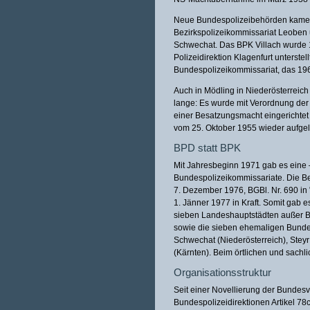
Neue Bundespolizeibehörden kamen 
Bezirkspolizeikommissariat Leoben
Schwechat. Das BPK Villach wurde 19
Polizeidirektion Klagenfurt unterstel
Bundespolizeikommissariat, das 196
Auch in Mödling in Niederösterreich
lange: Es wurde mit Verordnung de
einer Besatzungsmacht eingerichtet
vom 25. Oktober 1955 wieder aufgel
BPD statt BPK
Mit Jahresbeginn 1971 gab es eine 
Bundespolizeikommissariate. Die B
7. Dezember 1976, BGBl. Nr. 690 in 
1. Jänner 1977 in Kraft. Somit gab 
sieben Landeshauptstädten außer Br
sowie die sieben ehemaligen Bundes
Schwechat (Niederösterreich), Steyr
(Kärnten). Beim örtlichen und sach
Organisationsstruktur
Seit einer Novellierung der Bundesv
Bundespolizeidirektionen Artikel 7