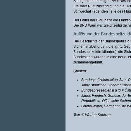
Stadtgemeinde. Es gab zwei Besonde
Freistadt Rust zuständig und die B
Schwechat liegenden Teile des Flu
Der Leiter der BPD hatte die Funktio
Die BPD Wien war gleichzeitig Siche
Auflösung der Bundespolizeidi
Die Geschichte der Bundespolizeidir
Sicherheitsbehörden, die am 1. Septe
Bundespolizeidirektion(en), die Si
Bundesland wurden in eine neue, ein
zusammengeführt.
Quellen:
Bundespolizeidirektion Graz: D
Jahre staatliche Sicherheitsbeh
Bundespressedienst (Hg.): Öst
Jäger, Friedrich: Genesis der 
Republik. In: Öffentliche Sicherh
Oberhummer, Hermann: Die Wiene
Text: © Werner Sabitzer