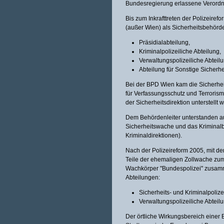
Bundesregierung erlassene Verordn
Bis zum Inkrafttreten der Polizeirefo
(außer Wien) als Sicherheitsbehörde 
Präsidialabteilung,
Kriminalpolizeiliche Abteilung,
Verwaltungspolizeiliche Abteil
Abteilung für Sonstige Sicherhe
Bei der BPD Wien kam die Sicherhei
für Verfassungsschutz und Terrori
der Sicherheitsdirektion unterstellt w
Dem Behördenleiter unterstanden auc
Sicherheitswache und das Kriminalb
Kriminaldirektionen).
Nach der Polizeireform 2005, mit d
Teile der ehemaligen Zollwache zu
Wachkörper "Bundespolizei" zusamm
Abteilungen:
Sicherheits- und Kriminalpolize
Verwaltungspolizeiliche Abteilu
Der örtliche Wirkungsbereich einer 