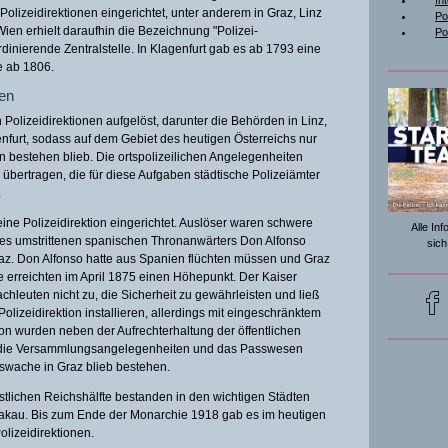
In
olizeidirektionen eingerichtet, unter anderem in Graz, Linz
Po
Wien erhielt daraufhin die Bezeichnung "Polizei-
Po
rdinierende Zentralstelle. In Klagenfurt gab es ab 1793 eine
e ab 1806.
nen
Polizeidirektionen aufgelöst, darunter die Behörden in Linz,
nfurt, sodass auf dem Gebiet des heutigen Österreichs nur
ien bestehen blieb. Die ortspolizeilichen Angelegenheiten
 übertragen, die für diese Aufgaben städtische Polizeiämter
.
ine Polizeidirektion eingerichtet. Auslöser waren schwere
Alle In
es umstrittenen spanischen Thronanwärters Don Alfonso
sich
raz. Don Alfonso hatte aus Spanien flüchten müssen und Graz
e erreichten im April 1875 einen Höhepunkt. Der Kaiser
chleuten nicht zu, die Sicherheit zu gewährleisten und ließ
olizeidirektion installieren, allerdings mit eingeschränktem
ion wurden neben der Aufrechterhaltung der öffentlichen
, die Versammlungsangelegenheiten und das Passwesen
tswache in Graz blieb bestehen.
estlichen Reichshälfte bestanden in den wichtigen Städten
rakau. Bis zum Ende der Monarchie 1918 gab es im heutigen
olizeidirektionen.