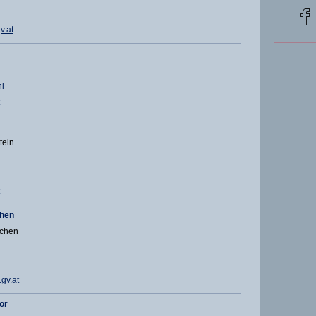
v.at
l
tein
chen
rchen
gv.at
or