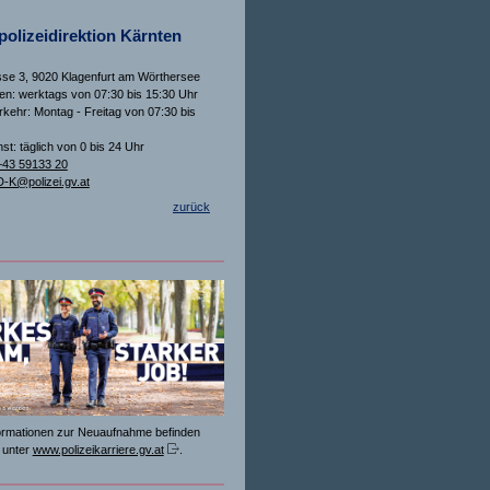
olizeidirektion Kärnten
se 3, 9020 Klagenfurt am Wörthersee
n: werktags von 07:30 bis 15:30 Uhr
rkehr: Montag - Freitag von 07:30 bis
st: täglich von 0 bis 24 Uhr
+43 59133 20
-K@polizei.gv.at
zurück
formationen zur Neuaufnahme befinden
 unter
www.polizeikarriere.gv.at
.