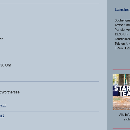
Landesp
Buchengas
Amtsstunde
Parteienve
12:30 Uhr
hr
Journaldien
Telefon:
E-Mail:
LPD
:30 Uhr
rt/Wörthersee
v.at
Alle In
urt
sich