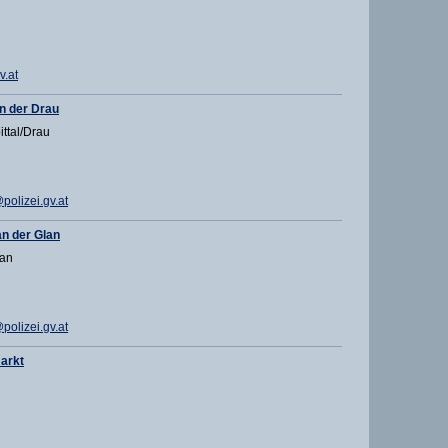
.at
n der Drau
ittal/Drau
olizei.gv.at
an der Glan
lan
olizei.gv.at
arkt