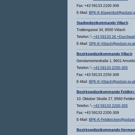
Fax: +43 59133 2100-309
E-Mail:
BPK-K-Klagenfurt@polizei.g
Stadtpolizeikommando Villach
Trattengasse 34, 9500 Villach
Telefon:
+43 59133 26 +Durchwah
E-Mail:
SPK-K-Villach@polizei.gv.at
Bezirkspolizeikommando Villach
Gendarmeriestraße 1, 9601 Arnolds
Telefon:
+43 59133 2250-305
Fax: +43 59133 2250-309
E-Mail:
BPK-K-Villach@polizei.gv.at
Bezirkspolizeikommando Feldkir
10. Oktober Straße 27, 9560 Feldki
Telefon:
+43 59133 2200-305
Fax: +43 59133 2200-309
E-Mail:
BPK-K-Feldkirchen@polizei.
Bezirkspolizeikommando Hermag