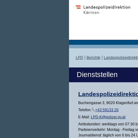
LPD
Berichte
Landespolizeidirekt
Dienststellen
Landespolizeidirekti
Buchengasse 3, 9020 Klagenfurt a
Telefon:
+43 59133 20
E-Mail:
LPD-K@polizei.gv.at
Amtsstunden: werktags von 07:30 b
Parteienverkehr: Montag - Freitag v
Journaldienst: täglich von 0 bis 24 