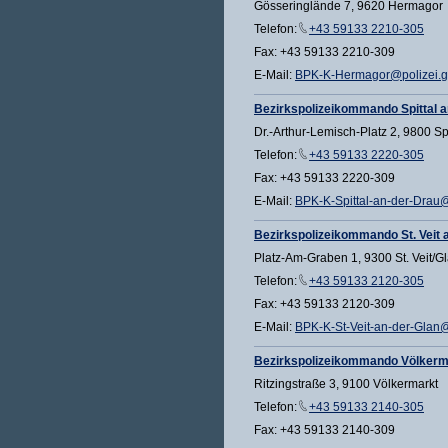
Gösseringlände 7, 9620 Hermagor
Telefon:
+43 59133 2210-305
Fax: +43 59133 2210-309
E-Mail:
BPK-K-Hermagor@polizei.gv
Bezirkspolizeikommando Spittal a
Dr.-Arthur-Lemisch-Platz 2, 9800 Sp
Telefon:
+43 59133 2220-305
Fax: +43 59133 2220-309
E-Mail:
BPK-K-Spittal-an-der-Drau@p
Bezirkspolizeikommando St. Veit 
Platz-Am-Graben 1, 9300 St. Veit/G
Telefon:
+43 59133 2120-305
Fax: +43 59133 2120-309
E-Mail:
BPK-K-St-Veit-an-der-Glan@p
Bezirkspolizeikommando Völkerm
Ritzingstraße 3, 9100 Völkermarkt
Telefon:
+43 59133 2140-305
Fax: +43 59133 2140-309