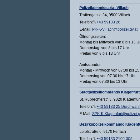
Polizeikommissariat Villach
Trattengasse 34, 9500 Villach
Telefon:
+43 59133 26
E-Mail:
PK-K-Villach@polizei.gv.at
Öffnungszeiten:
Montag bis Mittwoch von 8 bis 13 U
Donnerstag von 8 bis 17 Uhr
Freitag von 8 bis 13 Uhr
Amtsstunden:
Montag - Mittwoch von 07:30 bis 15
Donnerstag von 07:30 bis 17 Uhr
Freitag von 07:30 bis 13 Uhr
Stadtpolizeikommando Klagenfurt
St. Ruprechterstr. 3, 9020 Klagenfu
Telefon:
+43 59133 25 Durchwahl
E-Mail:
SPK-K-Klagenfurt@polizei.g
Bezirkspolizeikommando Klagenf
Loiblstraße 6, 9170 Ferlach
Telefon:
+43 59133 2100-305