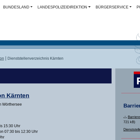
BUNDESLAND
LANDESPOLIZEIDIREKTION
BÜRGERSERVICE
P
ion
Dienststellenverzeichnis Kärnten
on Kärnten
m Wörthersee
Barrie
Barriere
721 kB)
is 15:30 Uhr
Dienststell
on 07:30 bis 12:30 Uhr
Uhr