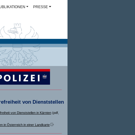
UBLIKATIONEN
PRESSE
refreiheit von Dienststellen
freiheit von Dienststellen in Kärnten
(pdf,
en in Österreich in einer Landkarte