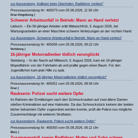
zur Aussendung „Kollision beim Überholen: Radfahrer verletzt”
Presseaussendung Nr: 465073 vom 05.08.2026, 11:56 Uhr
Graz-Umgebung |
Schwerer Arbeitsunfall in Betrieb: Mann an Hand verletzt
Lieboch. – Ein 56-jähriger Arbeiter erlitt Mittwochfrüh, 5. August 2026, bei
Wartungsarbeiten an einer Maschine schwere Verletzungen an der rechten Hand.
zur Aussendung „Schwerer Arbeitsunfall in Betrieb: Mann an Hand verletzt”
Presseaussendung Nr: 465056 vom 05.08.2026, 09:22 Uhr
Voitsberg |
16-jähriger Motorradlenker tödlich verunglückt
Steinberg. – In der Nacht auf Mittwoch, 5. August 2026, kam ein 16-jähriger
Mopedfahrer von der Fahrbahn ab und prallte gegen einen Baum. Für den
Jugendlichen kam jede Hilfe zu spät.
zur Aussendung „16-jähriger Motorradlenker tödlich verunglückt”
Presseaussendung Nr: 465051 vom 05.08.2026, 08:56 Uhr
Graz |
Raubserie: Polizei sucht weitere Opfer
Im Rahmen der Ermittlungen nach den Schmuckrauben auf zwei ältere Damen
stießen Kriminalisten auf eine Halskette. Da das Schmuckstück keinem der beiden
bisher bekannten Opfer zugeordnet werden konnte, prüft die Polizei nun mögliche
Zusammenhänge mit weiteren Straftaten.
zur Aussendung „Raubserie: Polizei sucht weitere Opfer”
Presseaussendung Nr: 465050 vom 05.08.2026, 06:11 Uhr
Weiz |
Zusammenstoß zweier Radfahrer: Mutter und Sohn schwer