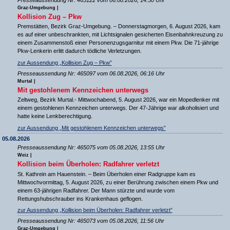
Graz-Umgebung |
Kollision Zug – Pkw
Premstätten, Bezirk Graz-Umgebung. – Donnerstagmorgen, 6. August 2026, kam
es auf einer unbeschrankten, mit Lichtsignalen gesicherten Eisenbahnkreuzung zu
einem Zusammenstoß einer Personenzugsgarnitur mit einem Pkw. Die 71-jährige
Pkw-Lenkerin erlitt dadurch tödliche Verletzungen.
zur Aussendung „Kollision Zug – Pkw”
Presseaussendung Nr: 465097 vom 06.08.2026, 06:16 Uhr
Murtal |
Mit gestohlenem Kennzeichen unterwegs
Zeltweg, Bezirk Murtal.- Mittwochabend, 5. August 2026, war ein Mopedlenker mit
einem gestohlenen Kennzeichen unterwegs. Der 47-Jährige war alkoholisiert und
hatte keine Lenkberechtigung.
zur Aussendung „Mit gestohlenem Kennzeichen unterwegs”
05.08.2026
Presseaussendung Nr: 465075 vom 05.08.2026, 13:55 Uhr
Weiz |
Kollision beim Überholen: Radfahrer verletzt
St. Kathrein am Hauenstein. – Beim Überholen einer Radgruppe kam es
Mittwochvormittag, 5. August 2026, zu einer Berührung zwischen einem Pkw und
einem 63-jährigen Radfahrer. Der Mann stürzte und wurde vom
Rettungshubschrauber ins Krankenhaus geflogen.
zur Aussendung „Kollision beim Überholen: Radfahrer verletzt”
Presseaussendung Nr: 465073 vom 05.08.2026, 11:56 Uhr
Graz-Umgebung |