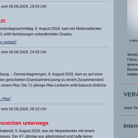
vom 06.08.2026, 19:04 Uhr
tzt
onnerstagnachmittag, 6. August 2026, kam ein Motorradlenker
Er erlitt Verletzungen unbestimmten Grades.
© BMI/
 verletzt”
vom 06.08.2026, 14:50 Uhr
Sicher
Fokus: 
genera
Bewuss
bung. – Donnerstagmorgen, 6. August 2026, kam es auf einer
Initiat
nalen gesicherten Eisenbahnkreuzung zu einem Zusammenstoß
 einem Pkw. Die 71-jährige Pkw-Lenkerin erlitt dadurch tödliche
VER
 – Pkw”
Keine Te
vom 06.08.2026, 06:16 Uhr
nzeichen unterwegs
Inte
ochabend, 5. August 2026, war ein Mopedlenker mit einem
egs. Der 47-Jährige war alkoholisiert und hatte keine