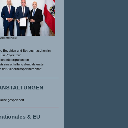
Jürgen Makowecz
es Bezahlen und Betrugsmaschen im
Ein Projekt zur
tionenübergreifenden
tseinsschaffung dient als erste
ive der Sicherheitspartnerschaft.
ANSTALTUNGEN
rmine gespeichert
rnationales & EU