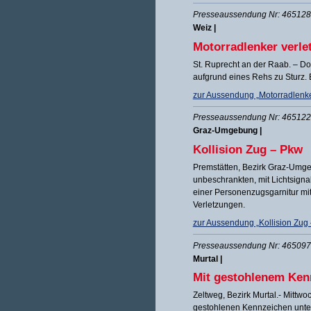
Presseaussendung Nr: 465128 
Weiz |
Motorradlenker verle
St. Ruprecht an der Raab. – D
aufgrund eines Rehs zu Sturz. 
zur Aussendung „Motorradlenker
Presseaussendung Nr: 465122 
Graz-Umgebung |
Kollision Zug – Pkw
Premstätten, Bezirk Graz-Umge
unbeschrankten, mit Lichtsig
einer Personenzugsgarnitur mit
Verletzungen.
zur Aussendung „Kollision Zug
Presseaussendung Nr: 465097 
Murtal |
Mit gestohlenem Ken
Zeltweg, Bezirk Murtal.- Mittw
gestohlenen Kennzeichen unterw