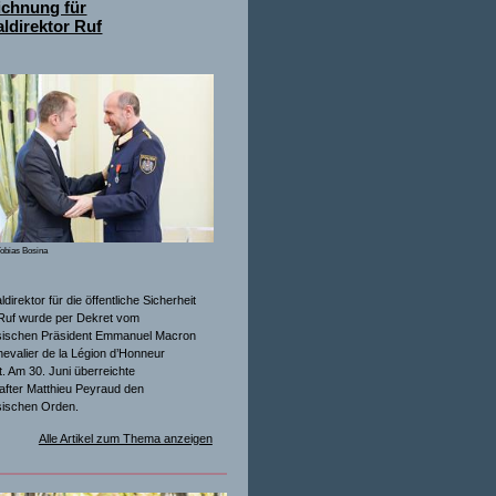
ichnung für
ldirektor Ruf
obias Bosina
direktor für die öffentliche Sicherheit
Ruf wurde per Dekret vom
sischen Präsident Emmanuel Macron
evalier de la Légion d’Honneur
. Am 30. Juni überreichte
after Matthieu Peyraud den
sischen Orden.
Alle Artikel zum Thema anzeigen