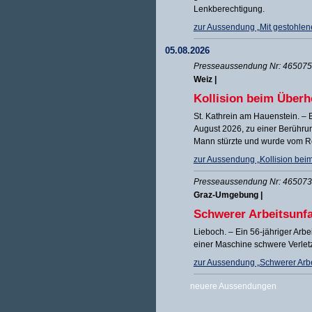
Lenkberechtigung.
zur Aussendung „Mit gestohle
05.08.2026
Presseaussendung Nr: 465075 
Weiz |
Kollision beim Überh
St. Kathrein am Hauenstein. –
August 2026, zu einer Berühru
Mann stürzte und wurde vom R
zur Aussendung „Kollision beim
Presseaussendung Nr: 465073 
Graz-Umgebung |
Schwerer Arbeitsunfal
Lieboch. – Ein 56-jähriger Arbe
einer Maschine schwere Verlet
zur Aussendung „Schwerer Arbei
neuere Aussendungen