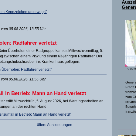
Ausze
Genera
nem Kennzeichen unterwegs”
vom 05.08.2026, 13:55 Uhr
olen: Radfahrer verletzt
 Beim Überholen einer Radgruppe kam es Mittwochvormittag, 5.
ng zwischen einem Pkw und einem 63-jährigen Radfahrer. Der
ettungshubschrauber ins Krankenhaus geflogen.
 Überholen: Radfahrer verletzt”
© BMI/T
vom 05.08.2026, 11:56 Uhr
General
Franz 
franzö
l in Betrieb: Mann an Hand verletzt
zum Ch
iter erlitt Mittwochfrüh, 5. August 2026, bei Wartungsarbeiten an
ernannt
zungen an der rechten Hand.
Botsch
franzö
tsunfall in Betrieb: Mann an Hand verletzt”
ältere Aussendungen