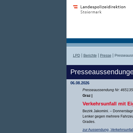
LPD
Berichte
Presse
Presseaus
Presseaussendung
06.08.2026
Presseaussendung Nr: 465135 
Graz |
Verkehrsunfall mit E
Bezirk Jakomini. – Donnerstagna
Lenker gegen mehrere Fahrzeug
Grades.
zur Aussendung „Verkehrsunfall