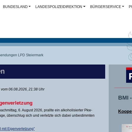
BUNDESLAND
LANDESPOLIZEIDIREKTION
BÜRGERSERVICE
P
sendungen LPD Steiermark
en
vom 06.08.2026, 21:38 Uhr
BMI 
igenverletzung
chmittag, 6. August 2026, prallte ein alkoholisierter Pkw-
Kooper
e, überschlug sich und verletzte sich dabei unbestimmten
 mit Eigenverletzung”