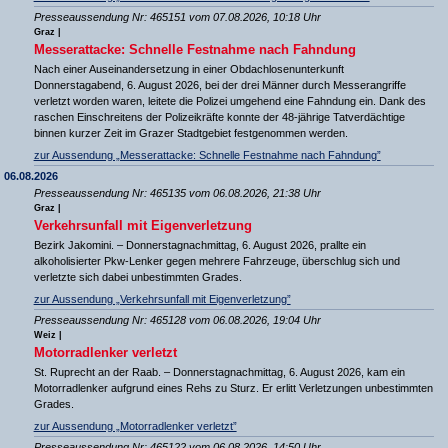
Presseaussendung Nr: 465151 vom 07.08.2026, 10:18 Uhr
Graz |
Messerattacke: Schnelle Festnahme nach Fahndung
Nach einer Auseinandersetzung in einer Obdachlosenunterkunft
Donnerstagabend, 6. August 2026, bei der drei Männer durch Messerangriffe
verletzt worden waren, leitete die Polizei umgehend eine Fahndung ein. Dank des
raschen Einschreitens der Polizeikräfte konnte der 48-jährige Tatverdächtige
binnen kurzer Zeit im Grazer Stadtgebiet festgenommen werden.
zur Aussendung „Messerattacke: Schnelle Festnahme nach Fahndung”
06.08.2026
Presseaussendung Nr: 465135 vom 06.08.2026, 21:38 Uhr
Graz |
Verkehrsunfall mit Eigenverletzung
Bezirk Jakomini. – Donnerstagnachmittag, 6. August 2026, prallte ein
alkoholisierter Pkw-Lenker gegen mehrere Fahrzeuge, überschlug sich und
verletzte sich dabei unbestimmten Grades.
zur Aussendung „Verkehrsunfall mit Eigenverletzung”
Presseaussendung Nr: 465128 vom 06.08.2026, 19:04 Uhr
Weiz |
Motorradlenker verletzt
St. Ruprecht an der Raab. – Donnerstagnachmittag, 6. August 2026, kam ein
Motorradlenker aufgrund eines Rehs zu Sturz. Er erlitt Verletzungen unbestimmten
Grades.
zur Aussendung „Motorradlenker verletzt”
Presseaussendung Nr: 465122 vom 06.08.2026, 14:50 Uhr