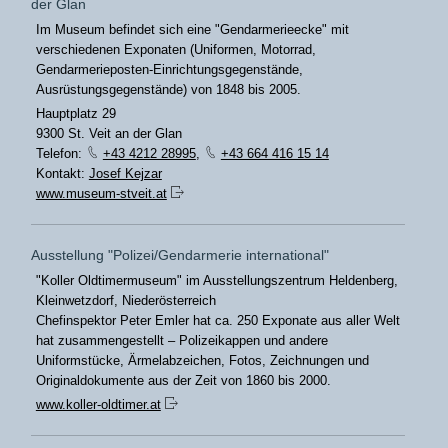
der Glan
Im Museum befindet sich eine "Gendarmerieecke" mit
verschiedenen Exponaten (Uniformen, Motorrad,
Gendarmerieposten-Einrichtungsgegenstände,
Ausrüstungsgegenstände) von 1848 bis 2005.
Hauptplatz 29
9300 St. Veit an der Glan
Telefon:
+43 4212 28995
,
+43 664 416 15 14
Kontakt:
Josef Kejzar
www.museum-stveit.at
Ausstellung "Polizei/Gendarmerie international"
"Koller Oldtimermuseum" im Ausstellungszentrum Heldenberg,
Kleinwetzdorf, Niederösterreich
Chefinspektor Peter Emler hat ca. 250 Exponate aus aller Welt
hat zusammengestellt – Polizeikappen und andere
Uniformstücke, Ärmelabzeichen, Fotos, Zeichnungen und
Originaldokumente aus der Zeit von 1860 bis 2000.
www.koller-oldtimer.at