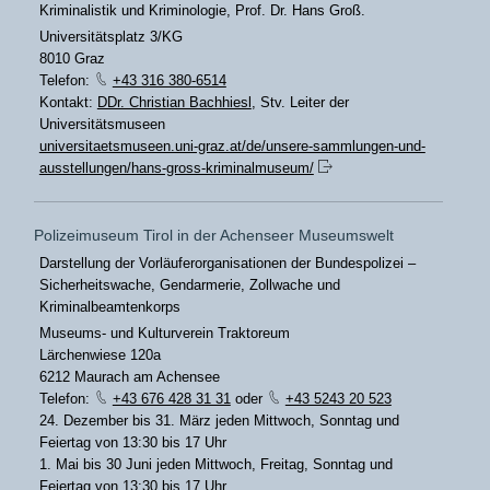
Kriminalistik und Kriminologie, Prof. Dr. Hans Groß.
Universitätsplatz 3/KG
8010 Graz
Telefon:
+43 316 380-6514
Kontakt:
DDr. Christian Bachhiesl
, Stv. Leiter der
Universitätsmuseen
universitaetsmuseen.uni-graz.at/de/unsere-sammlungen-und-
ausstellungen/hans-gross-kriminalmuseum/
Polizeimuseum Tirol in der Achenseer Museumswelt
Darstellung der Vorläuferorganisationen der Bundespolizei –
Sicherheitswache, Gendarmerie, Zollwache und
Kriminalbeamtenkorps
Museums- und Kulturverein Traktoreum
Lärchenwiese 120a
6212 Maurach am Achensee
Telefon:
+43 676 428 31 31
oder
+43 5243 20 523
24. Dezember bis 31. März jeden Mittwoch, Sonntag und
Feiertag von 13:30 bis 17 Uhr
1. Mai bis 30 Juni jeden Mittwoch, Freitag, Sonntag und
Feiertag von 13:30 bis 17 Uhr