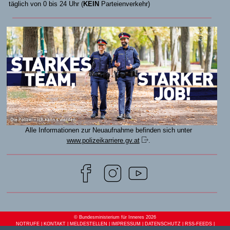
täglich von 0 bis 24 Uhr (
KEIN
Parteienverkehr)
Alle Informationen zur Neuaufnahme befinden sich unter
www.polizeikarriere.gv.at
.
© Bundesministerium für Inneres
2026
NOTRUFE
|
KONTAKT
|
MELDESTELLEN
|
IMPRESSUM
|
DATENSCHUTZ
|
RSS-FEEDS
|