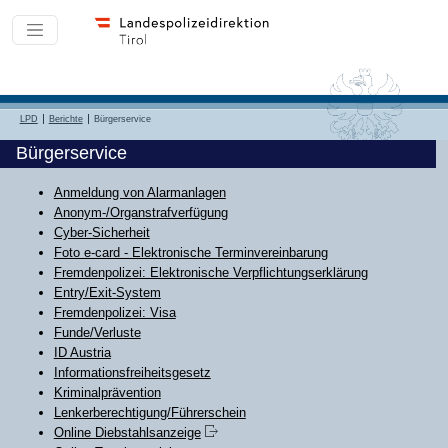
LPD
Berichte
Bürgerservice
Bürgerservice
Anmeldung von Alarmanlagen
Anonym-/Organstrafverfügung
Cyber-Sicherheit
Foto e-card - Elektronische Terminvereinbarung
Fremdenpolizei: Elektronische Verpflichtungserklärung
Entry/Exit-System
Fremdenpolizei: Visa
Funde/Verluste
ID Austria
Informationsfreiheitsgesetz
Kriminalprävention
Lenkerberechtigung/Führerschein
Online Diebstahlsanzeige