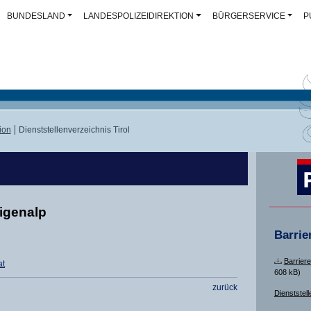
BUNDESLAND
LANDESPOLIZEIDIREKTION
BÜRGERSERVICE
P
ion
Dienststellenverzeichnis Tirol
bigenalp
Barrie
Barriere
at
608 kB)
zurück
Dienststell