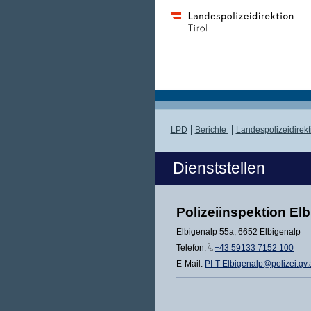
LPD
Berichte
Landespolizeidirekt
Dienststellen
Polizeiinspektion El
Elbigenalp 55a, 6652 Elbigenalp
Telefon:
+43 59133 7152 100
E-Mail:
PI-T-Elbigenalp@polizei.gv.