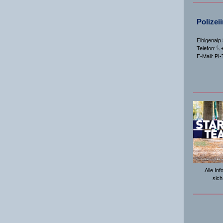
Polizei
Elbigenalp
Telefon:
E-Mail:
PI-
Alle In
sich