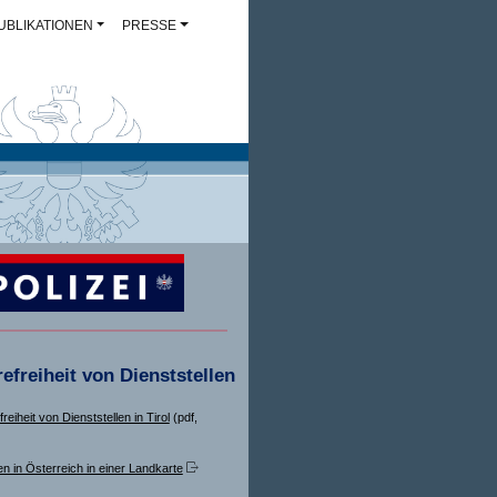
UBLIKATIONEN
PRESSE
refreiheit von Dienststellen
freiheit von Dienststellen in Tirol
(pdf,
en in Österreich in einer Landkarte