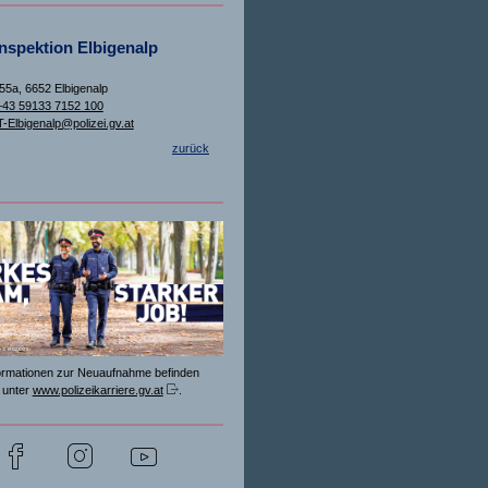
inspektion Elbigenalp
 55a, 6652 Elbigenalp
+43 59133 7152 100
T-Elbigenalp@polizei.gv.at
zurück
formationen zur Neuaufnahme befinden
 unter
www.polizeikarriere.gv.at
.