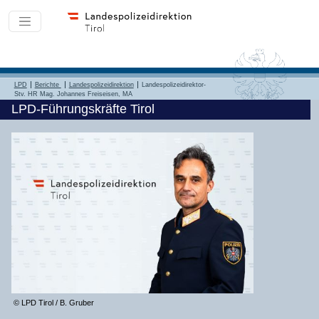
LPD
Berichte
Landespolizeidirektion
Landespolizeidirektor-
Stv. HR Mag. Johannes Freiseisen, MA
LPD-Führungskräfte Tirol
© LPD Tirol / B. Gruber