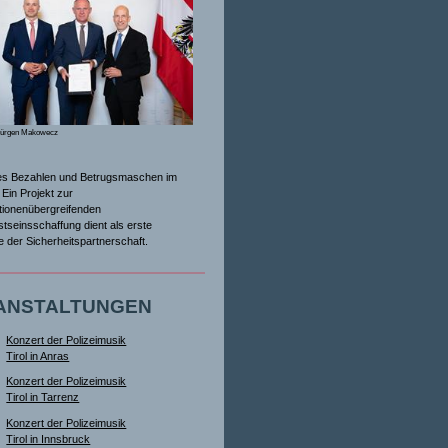
Jürgen Makowecz
es Bezahlen und Betrugsmaschen im
Ein Projekt zur
tionenübergreifenden
tseinsschaffung dient als erste
ive der Sicherheitspartnerschaft.
ANSTALTUNGEN
Konzert der Polizeimusik
Tirol in Anras
Konzert der Polizeimusik
Tirol in Tarrenz
Konzert der Polizeimusik
Tirol in Innsbruck