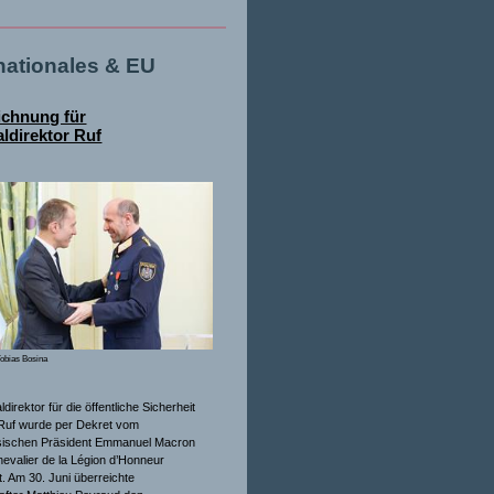
rnationales & EU
ichnung für
ldirektor Ruf
obias Bosina
direktor für die öffentliche Sicherheit
Ruf wurde per Dekret vom
sischen Präsident Emmanuel Macron
evalier de la Légion d’Honneur
. Am 30. Juni überreichte