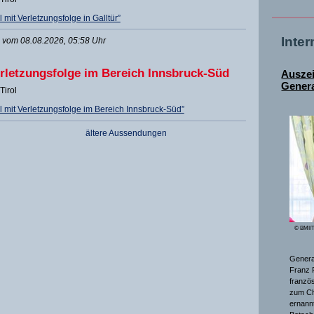
mit Verletzungsfolge in Galltür”
Inte
vom 08.08.2026, 05:58 Uhr
erletzungsfolge im Bereich Innsbruck-Süd
Ausze
Genera
Tirol
 mit Verletzungsfolge im Bereich Innsbruck-Süd”
ältere Aussendungen
© BMI/T
General
Franz 
franzö
zum Ch
ernannt